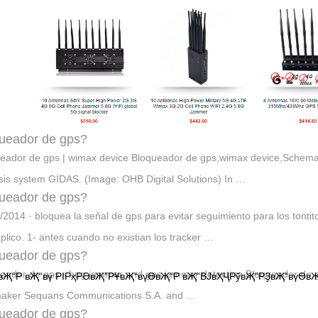
ueador de gps?
eador de gps | wimax device Bloqueador de gps,wimax device,Schemat
sis system GIDAS. (Image: OHB Digital Solutions) In …
ueador de gps?
/2014 · bloquea la señal de gps para evitar seguimiento para los tonti
xplico. 1- antes cuando no existian los tracker …
ueador de gps?
eador de gps - bug jammer and gps jammer detection Bloqueador de 
вҖ“Р вҖ“вү РІРҳРӘвҖ”РҰвҖ“вүӨвҖ“Р вҖ“ВЈвҲҶРўвҖ“РҘвҖ“вүӨвҖ
maker Sequans Communications S.A. and …
ueador de gps?