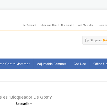
My Account
Shopping Cart
Checkout
Track My Order
Currenci
Shopcart:
$0.
te Control Jammer
Adjustable Jammer
Car Use
Office U
é es "Bloqueador De Gps"?