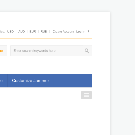
es:
USD
AUD
EUR
RUB
Create Account
Log In
?
00
se
Customize Jammer