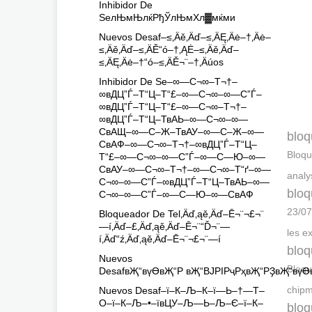
Inhibidor De
SeлЊмЊлќРђЎлЊмХл▓мќми
Nuevos Desaf–≤‚Äě‚Äď–≤‚ÄĘ‚Äė–†‚Äė–
≤‚Äě‚Äď–≤‚ÄĚ“ó–†‚ĄĖ–≤‚Äě‚Äď–
≤‚ÄĘ‚Äė–†“ó–≤‚ÄĚ¬¨–†‚Äúos
Inhibidor De Se–∞—С¬∞–Т¬†–
∞вДЦ”Ѓ–Т“Ц–Т“£–∞—С¬∞–∞—С”Ѓ–
∞вДЦ”Ѓ–Т“Ц–Т“£–∞—С¬∞–Т¬†–
∞вДЦ”Ѓ–Т“Ц–ТвАЬ–∞—С¬∞–∞—
СвАЩ–∞—С–Ж–ТвАУ–∞—С–Ж–∞—
bloq
СвАФ–∞—С¬∞–Т¬†–∞вДЦ”Ѓ–Т“Ц–
Bloqu
Т“£–∞—С¬∞–∞—С”Ѓ–∞—С—Ю–∞—
СвАУ–∞—С¬∞–Т¬†–∞—С¬∞–Т“ґ–∞—
analy
С¬∞–∞—С”Ѓ–∞вДЦ”Ѓ–Т“Ц–ТвАЬ–∞—
bloq
С¬∞–∞—С”Ѓ–∞—С—Ю–∞—СвАФ
23/07
Bloqueador De Tel‚Äď‚ąě‚Äď–Ē¬¨¬£¬¨
—í‚Äď–£‚Äď‚ąě‚Äď–Ē¬¨“Ď¬¨—
les e
í‚Äď“ź‚Äď‚ąě‚Äď–Ē¬¨¬£¬¨—í
bloq
Nuevos
Bloqu
DesafвҖ“вүӨвҖ“Р вҖ“ВЈРІРҷРҳвҖ“РҘвҖ“вүӨ
chip
Nuevos Desaf–ї–К–Љ–К–ї—Ь–†—Т–
О–ї–К–Љ–•–ївЦУ–Љ—Ь–Љ–Є–ї–К–
bloq