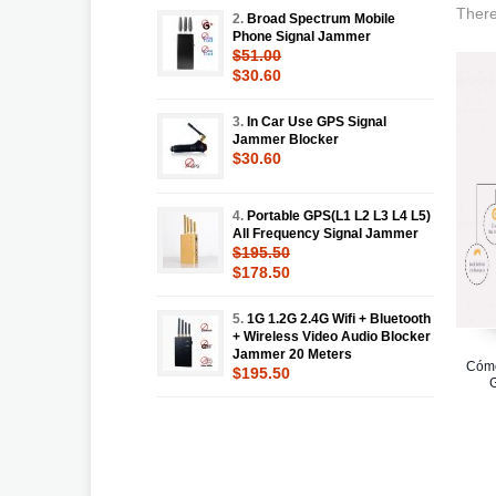
There
2.
Broad Spectrum Mobile
Phone Signal Jammer
$51.00
$30.60
3.
In Car Use GPS Signal
Jammer Blocker
$30.60
4.
Portable GPS(L1 L2 L3 L4 L5)
All Frequency Signal Jammer
$195.50
$178.50
5.
1G 1.2G 2.4G Wifi + Bluetooth
+ Wireless Video Audio Blocker
Jammer 20 Meters
Cómo
$195.50
G