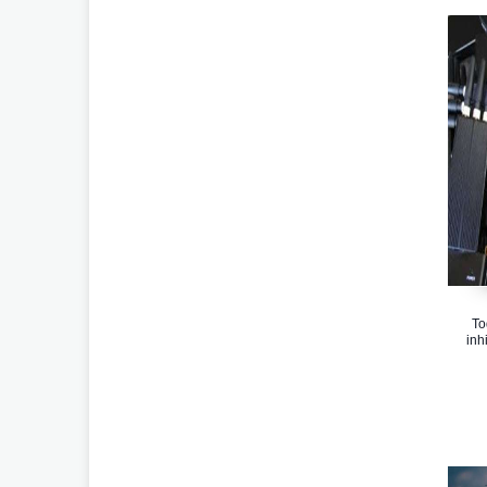
To
inh