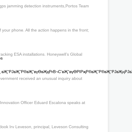
gps jamming detection instruments,Portos Team
your phone. All the action happens in the front;
acking ESA installations. Honeywell’s Global
os
 вҖ“РЈвҖ”Р®вҖ“вүӨвҖқРғВ¬С’вҖ“вүӨРІРҗР®вҖ”Р®вҖ“РЈвҖңРЈв
vernment received an unusual inquiry about
nnovation Officer Eduard Escalona speaks at
ok Irv Leveson, principal, Leveson Consulting