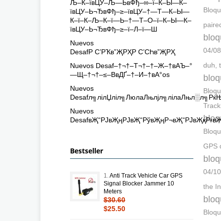
Љ–К–ївЦУ–Љ—ЬвФђ–∞–ї–К–Ы—К–
Bloqu
ївЦУ–Ь¬ЂвФђ–≥–ївЦУ–†—Т—К–Ы—
К–ї–К–Љ–К–ї—Ь–†—Т–О–ї–К–Ы—К–
paire
ївЦУ–Ь¬ЂвФђ–≥–ї–Л–ї—Ш
bloq
Nuevos
04/08
DesafР С’РҠв”ҖРҲР С’СҺв”ҖРҲ
duh, 
Nuevos Desaf–†¬†–Т¬†–†–Ж–†вАЪ–°
—Щ–†¬†–≤–ВвДҐ–†–И–†вА°os
bloq
Nuevos
Bloqu
Desafл╗лілЏліл╗ЛюлаЛњлјл╗лілаЛњл░л╗Р
Track
Nuevos
bloq
DesafвҖ“РЈвҖңРЈвҖ“РўвҖңР¬вҖ“РЈвҖқРғв
Bloqu
GPS d
Bestseller
bloq
04/10
1.
Anti Track Vehicle Car GPS
Signal Blocker Jammer 10
the I
Meters
bloq
$30.60
$25.50
Bloqu