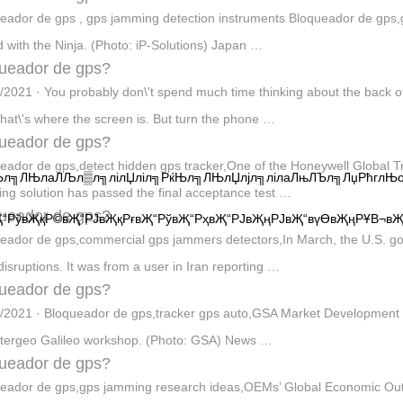
eador de gps , gps jamming detection instruments Bloqueador de gps,
d with the Ninja. (Photo: iP-Solutions) Japan …
ueador de gps?
/2021 · You probably don\'t spend much time thinking about the back of 
that\'s where the screen is. But turn the phone …
ueador de gps?
eador de gps,detect hidden gps tracker,One of the Honeywell Global Tr
ќЊл╗ЛЊлаЛЉл▒л╗лілЏліл╗РќЊл╗ЛЊлЏлјл╗лілаЛњЛЪл╗ЛџРћглЊ
ing solution has passed the final acceptance test …
ueador de gps?
Җ“РўвҖқР©вҖ“РЈвҖқРғвҖ“РўвҖ“РҳвҖ“РЈвҖңРЈвҖ“вүӨвҖңРҰВ¬вҖ
eador de gps,commercial gps jammers detectors,In March, the U.S. go
isruptions. It was from a user in Iran reporting …
ueador de gps?
/2021 · Bloqueador de gps,tracker gps auto,GSA Market Development I
ntergeo Galileo workshop. (Photo: GSA) News …
ueador de gps?
eador de gps,gps jamming research ideas,OEMs’ Global Economic Outlo