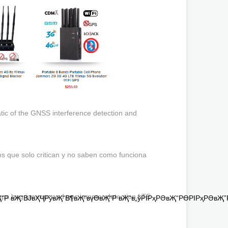
ic of the GNSS interference detection and
tos que solo critican y no saben como funciona
gps,bug jammer and gps jammer detection,LTE
“Р вҖ“ВЈвҲҶРўвҖ“В¶вҖ“вүӨвҖ“Р вҖ“в„ўРІРҳРӘвҖ“РӨРІРҳРӘвҖ”