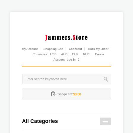
My Account
Shopping Cart
Checkout
Track My Order
Currencies:
USD
AUD
EUR
RUB
Create
Account
Log In
?
Shopcart:
$0.00
All Categories