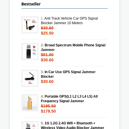
Bestseller
1.
Anti Track Vehicle Car GPS Signal
Blocker Jammer 10 Meters
$30.60
$25.50
2.
Broad Spectrum Mobile Phone Signal
Jammer
$51.00
$30.60
3.
In Car Use GPS Signal Jammer
Blocker
$30.60
4.
Portable GPS(L1 L2 L3 L4 L5) All
Frequency Signal Jammer
$195.50
$178.50
5.
1G 1.2G 2.4G Wifi + Bluetooth +
Wireless Video Audio Blocker Jammer