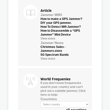
Article
Jammer WIKI
How to make a GPS Jammer?
DIY your GPS jammer.
How To Detect Wifi Jammer?
How to Disassemble a “GPS
Jammer” Mini Device
View more
Jammer News
Christmas Sales -
Jammers.store
5G Spectrum Bands
View more
World Frequenies
If you don’t know frequencies
used in your country and can’t
pick out a suitable jammer, Click
here to help:
Countries
all countires