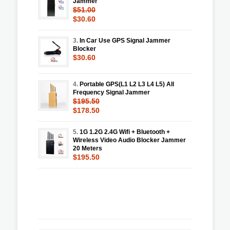
Jammer
$51.00
$30.60
3.
In Car Use GPS Signal Jammer
Blocker
$30.60
4.
Portable GPS(L1 L2 L3 L4 L5) All
Frequency Signal Jammer
$195.50
$178.50
5.
1G 1.2G 2.4G Wifi + Bluetooth +
Wireless Video Audio Blocker Jammer
20 Meters
$195.50