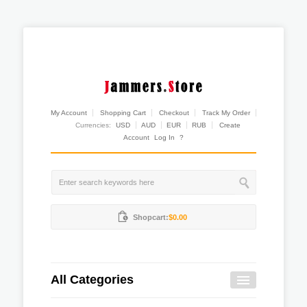
My Account
Shopping Cart
Checkout
Track My Order
Currencies:
USD
AUD
EUR
RUB
Create
Account
Log In
?
Shopcart:
$0.00
All Categories