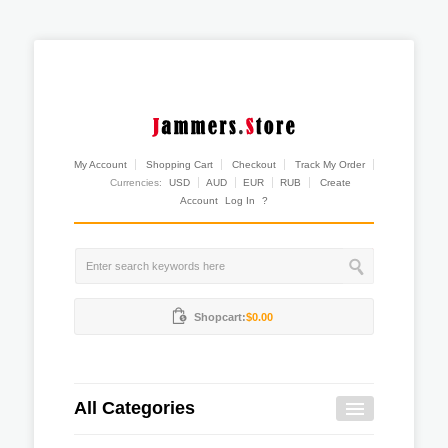
My Account
Shopping Cart
Checkout
Track My Order
Currencies:
USD
AUD
EUR
RUB
Create
Account
Log In
?
Shopcart:
$0.00
All Categories