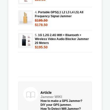
4.
Portable GPS(L1 L2 L3 L4 L5) All
Frequency Signal Jammer
$195.50
$178.50
5.
1G 1.2G 2.4G Wifi + Bluetooth +
Wireless Video Audio Blocker Jammer
20 Meters
$195.50
Article
Jammer WIKI
How to make a GPS Jammer?
DIY your GPS jammer.
How To Detect Wifi Jammer?