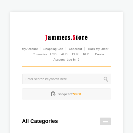
My Account
Shopping Cart
Checkout
Track My Order
Currencies:
USD
AUD
EUR
RUB
Create
Account
Log In
?
Shopcart:
$0.00
All Categories