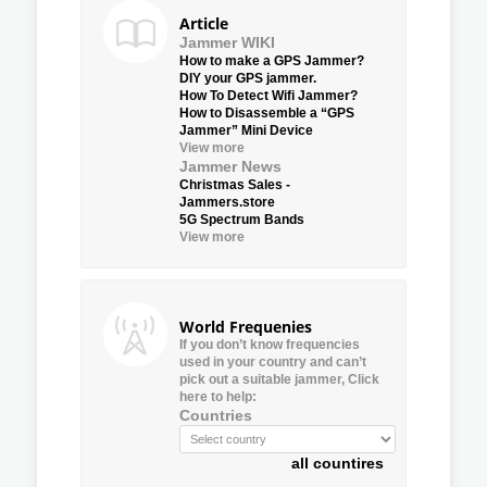
Article
Jammer WIKI
How to make a GPS Jammer?
DIY your GPS jammer.
How To Detect Wifi Jammer?
How to Disassemble a “GPS
Jammer” Mini Device
View more
Jammer News
Christmas Sales -
Jammers.store
5G Spectrum Bands
View more
World Frequenies
If you don’t know frequencies
used in your country and can’t
pick out a suitable jammer, Click
here to help:
Countries
all countires