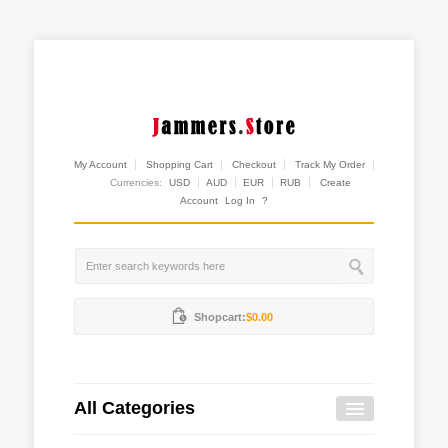
My Account
Shopping Cart
Checkout
Track My Order
Currencies:
USD
AUD
EUR
RUB
Create
Account
Log In
?
Shopcart:
$0.00
All Categories