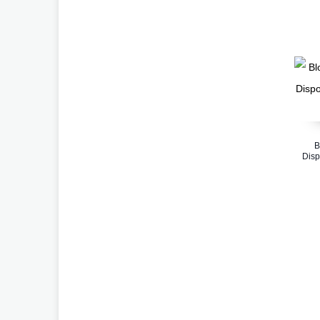
B
Disp