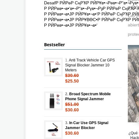
DesafР РӢРөР СңРҠР РӢРҰв•¬Рөв•¬Р“в•¬Рүв
¿Cóm
Р РӢРөв•¬в•‘в•¬Р“в•¬Рүв•¬РҙР РӢРөР СңРҠР
Р РӢРөв•¬в•ЈР РӢРҰв•¬в•‘Р РӢРөР СңРҠР РӢ
Las o
Р РӢРөв•¬в•ЈР РӢРҰВӨС•Р РӢРөР СңРҠР РӢ
abier
Р РӢРөв•¬в•ЈР РӢРҰв•¬в•‘
prote
Bestseller
1.
Anti Track Vehicle Car GPS
Signal Blocker Jammer 10
Meters
$30.60
$25.50
2.
Broad Spectrum Mobile
Phone Signal Jammer
$51.00
$30.60
3.
In Car Use GPS Signal
Jammer Blocker
$30.60
¿Qué 
Hack