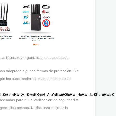
idas técnicas y organizacionales adecuadas
 han adoptado algunas formas de protección. Sin
egún los usos modernos que se hacen de los
ЄЧаЄ∞¬†аЄ∞¬ЖаЄ∞аЄВаєВ¬А¬УаЄ∞аЄВаЄ∞¬ИаЄ∞¬†аЄҐ¬†аЄ∞аЄ
decuadas para ti. La Verificación de seguridad te
ugerencias personalizadas para mejorar la