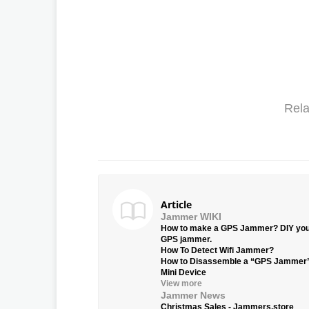
Rela
Article
Jammer WIKI
How to make a GPS Jammer? DIY yo
GPS jammer.
How To Detect Wifi Jammer?
How to Disassemble a “GPS Jammer
Mini Device
View more
Jammer News
Christmas Sales - Jammers.store