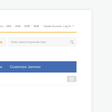
es:
USD
AUD
EUR
RUB
Create Account
Log In
?
00
se
Customize Jammer