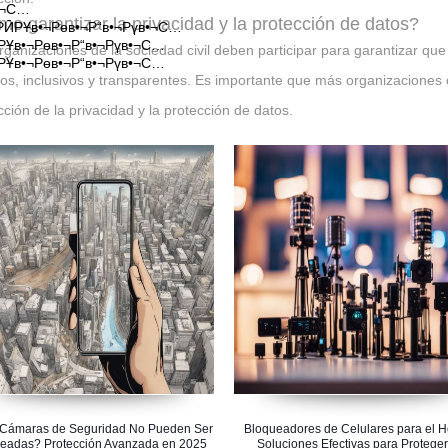
•¬С…
o garantizar la privacidad y la protección de datos?
 РӢРҰв•¬Рөв•¬Р“в•¬Рүв•¬С…
РҰв•¬Рөв•¬Р“в•¬Рүв•¬С…
rganizaciones de la sociedad civil deben participar para garantizar que
РҰв•¬Рөв•¬Р“в•¬Рүв•¬С…
tos, inclusivos y transparentes. Es importante que más organizaciones
cción de la privacidad y la protección de datos.
Cámaras de Seguridad No Pueden Ser
Bloqueadores de Celulares para el H
eadas? Protección Avanzada en 2025
Soluciones Efectivas para Proteger