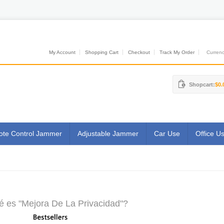
My Account
Shopping Cart
Checkout
Track My Order
Currenci
Shopcart:
$0.
te Control Jammer
Adjustable Jammer
Car Use
Office U
 es "Mejora De La Privacidad"?