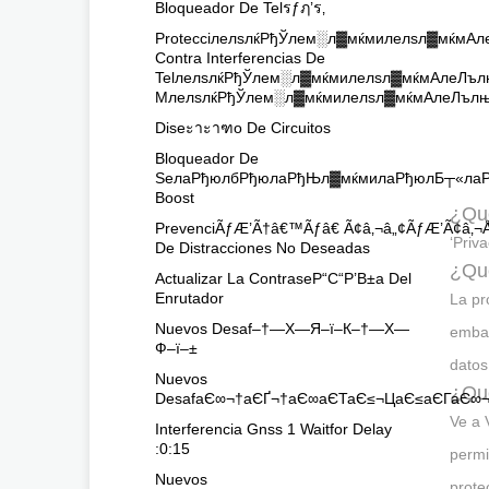
Bloqueador De Telรƒฦ’ร‚
ProtecciлелѕлќРђЎлем░л▓мќмилелѕл▓мќмАл
Contra Interferencias De
TelлелѕлќРђЎлем░л▓мќмилелѕл▓мќмАлеЛъл
MлелѕлќРђЎлем░л▓мќмилелѕл▓мќмАлеЛълњЛ
Diseะาะาฑo De Circuitos
Bloqueador De
SeлаРђюлбРђюлаРђЊл▓мќмилаРђюлБ┬«лаР
Boost
¿Qué
PrevenciÃƒÆ’Ã†â€™Ãƒâ€ Ã¢â‚¬â„¢ÃƒÆ’Ã¢â‚¬Å
‘Priv
De Distracciones No Deseadas
¿Qué
Actualizar La ContraseР“С“Р’В±a Del
Enrutador
La pr
Nuevos Desaf–†—Х—Я–ї–К–†—Х—
embar
Ф–ї–±
datos
Nuevos
¿Qué
DesafаЄ∞¬†аЄҐ¬†аЄ∞аЄТаЄ≤¬ЦаЄ≤аЄГаЄ
Ve a 
Interferencia Gnss 1 Waitfor Delay
:0:15
permi
Nuevos
prote