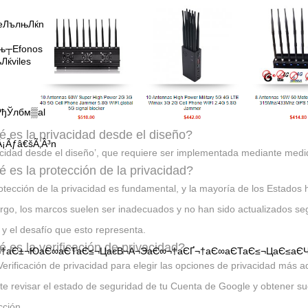
еЛълњЛќn
њ┬Еfonos
ќviles
ђЎлбм▒al
 es la privacidad desde el diseño?
¡Ãƒâ€šÃ‚Â³n
acidad desde el diseño’, que requiere ser implementada mediante med
 es la protección de la privacidad?
otección de la privacidad es fundamental, y la mayoría de los Estados
go, los marcos suelen ser inadecuados y no han sido actualizados s
 y el desafío que esto representa.
 es la verificación de privacidad?
∞¬†аЄ±¬ЮаЄ∞аЄТаЄ≤¬ЦаєВ¬А¬ЭаЄ∞¬†аЄҐ¬†аЄ∞аЄТаЄ≤¬ЦаЄ≤а
Verificación de privacidad para elegir las opciones de privacidad más a
te revisar el estado de seguridad de tu Cuenta de Google y obtener s
cción.