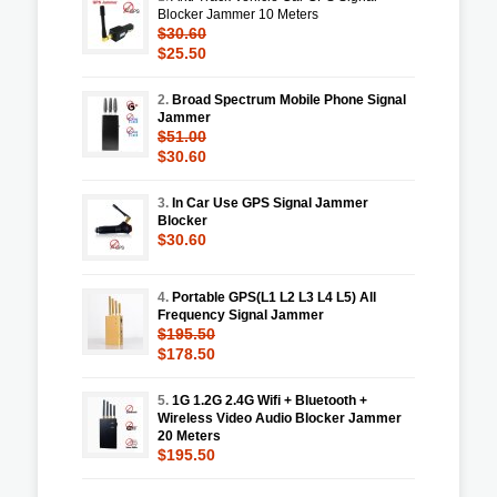
Blocker Jammer 10 Meters
$30.60
$25.50
2.
Broad Spectrum Mobile Phone Signal
Jammer
$51.00
$30.60
3.
In Car Use GPS Signal Jammer
Blocker
$30.60
4.
Portable GPS(L1 L2 L3 L4 L5) All
Frequency Signal Jammer
$195.50
$178.50
5.
1G 1.2G 2.4G Wifi + Bluetooth +
Wireless Video Audio Blocker Jammer
20 Meters
$195.50