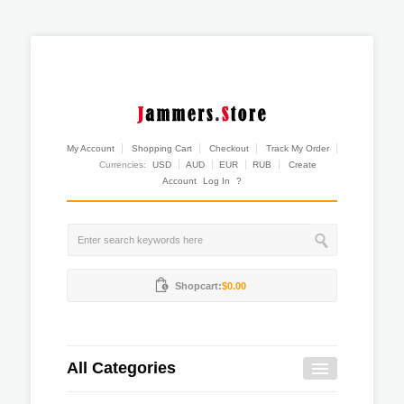
My Account
Shopping Cart
Checkout
Track My Order
Currencies:
USD
AUD
EUR
RUB
Create
Account
Log In
?
Shopcart:
$0.00
All Categories