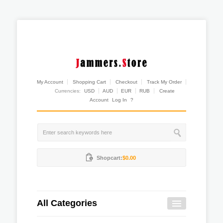
My Account
Shopping Cart
Checkout
Track My Order
Currencies:
USD
AUD
EUR
RUB
Create
Account
Log In
?
Shopcart:
$0.00
All Categories