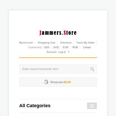
My Account
Shopping Cart
Checkout
Track My Order
Currencies:
USD
AUD
EUR
RUB
Create
Account
Log In
?
Shopcart:
$0.00
All Categories