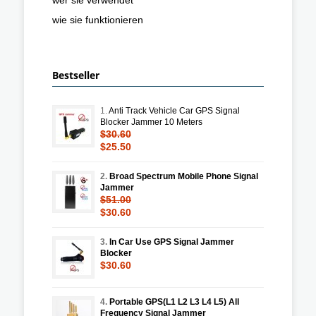
wie sie funktionieren
Bestseller
1.
Anti Track Vehicle Car GPS Signal
Blocker Jammer 10 Meters
$30.60
$25.50
2.
Broad Spectrum Mobile Phone Signal
Jammer
$51.00
$30.60
3.
In Car Use GPS Signal Jammer
Blocker
$30.60
4.
Portable GPS(L1 L2 L3 L4 L5) All
Frequency Signal Jammer