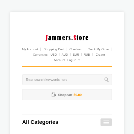
My Account
Shopping Cart
Checkout
Track My Order
Currencies:
USD
AUD
EUR
RUB
Create
Account
Log In
?
Shopcart:
$0.00
All Categories