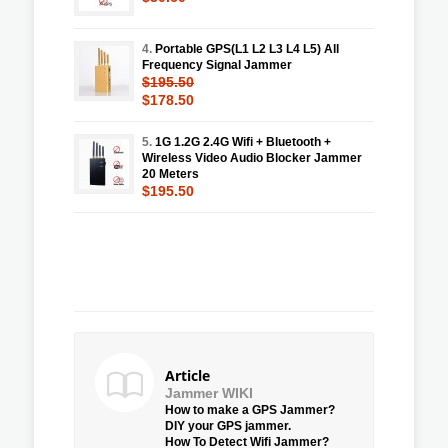
4.
Portable GPS(L1 L2 L3 L4 L5) All
Frequency Signal Jammer
$195.50
$178.50
5.
1G 1.2G 2.4G Wifi + Bluetooth +
Wireless Video Audio Blocker Jammer
20 Meters
$195.50
Article
Jammer WIKI
How to make a GPS Jammer?
DIY your GPS jammer.
How To Detect Wifi Jammer?