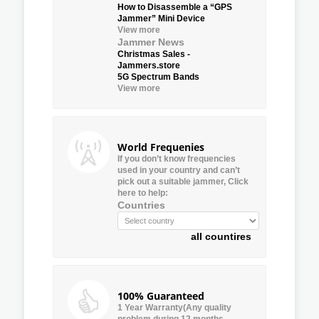
How to Disassemble a “GPS
Jammer” Mini Device
View more
Jammer News
Christmas Sales -
Jammers.store
5G Spectrum Bands
View more
World Frequenies
If you don’t know frequencies
used in your country and can’t
pick out a suitable jammer, Click
here to help:
Countries
all countires
100% Guaranteed
1 Year Warranty(Any quality
problem during 12 months,