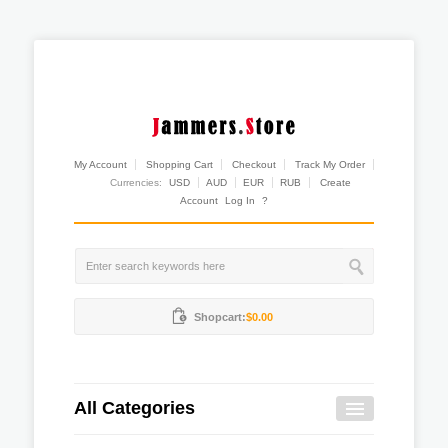
My Account
Shopping Cart
Checkout
Track My Order
Currencies:
USD
AUD
EUR
RUB
Create
Account
Log In
?
Shopcart:
$0.00
All Categories