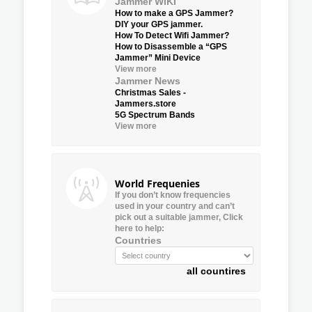
Jammer WIKI
How to make a GPS Jammer?
DIY your GPS jammer.
How To Detect Wifi Jammer?
How to Disassemble a “GPS
Jammer” Mini Device
View more
Jammer News
Christmas Sales -
Jammers.store
5G Spectrum Bands
View more
World Frequenies
If you don’t know frequencies
used in your country and can’t
pick out a suitable jammer, Click
here to help:
Countries
all countires