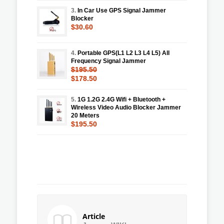
3.
In Car Use GPS Signal Jammer
Blocker
$30.60
4.
Portable GPS(L1 L2 L3 L4 L5) All
Frequency Signal Jammer
$195.50
$178.50
5.
1G 1.2G 2.4G Wifi + Bluetooth +
Wireless Video Audio Blocker Jammer
20 Meters
$195.50
Article