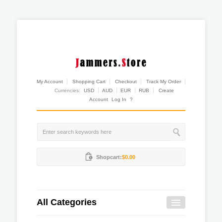
My Account
Shopping Cart
Checkout
Track My Order
Currencies:
USD
AUD
EUR
RUB
Create
Account
Log In
?
Shopcart:
$0.00
All Categories