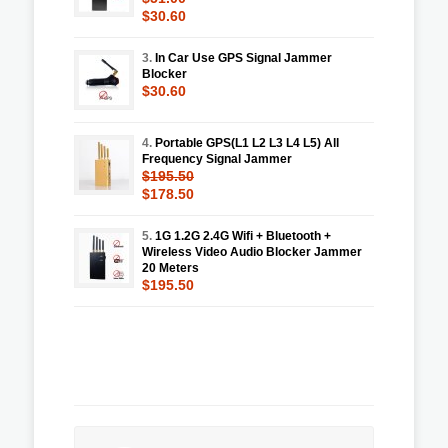
$30.60
3.
In Car Use GPS Signal Jammer
Blocker
$30.60
4.
Portable GPS(L1 L2 L3 L4 L5) All
Frequency Signal Jammer
$195.50
$178.50
5.
1G 1.2G 2.4G Wifi + Bluetooth +
Wireless Video Audio Blocker Jammer
20 Meters
$195.50