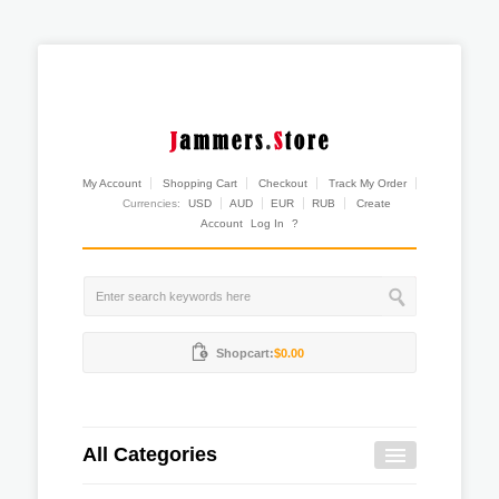
My Account
Shopping Cart
Checkout
Track My Order
Currencies:
USD
AUD
EUR
RUB
Create
Account
Log In
?
Shopcart:
$0.00
All Categories