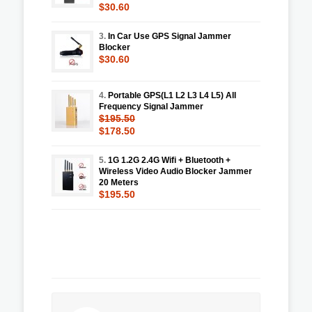
$30.60
3.
In Car Use GPS Signal Jammer
Blocker
$30.60
4.
Portable GPS(L1 L2 L3 L4 L5) All
Frequency Signal Jammer
$195.50
$178.50
5.
1G 1.2G 2.4G Wifi + Bluetooth +
Wireless Video Audio Blocker Jammer
20 Meters
$195.50