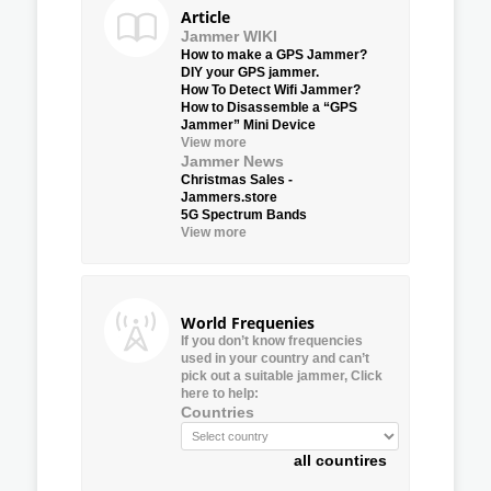
Article
Jammer WIKI
How to make a GPS Jammer?
DIY your GPS jammer.
How To Detect Wifi Jammer?
How to Disassemble a “GPS
Jammer” Mini Device
View more
Jammer News
Christmas Sales -
Jammers.store
5G Spectrum Bands
View more
World Frequenies
If you don’t know frequencies
used in your country and can’t
pick out a suitable jammer, Click
here to help:
Countries
all countires