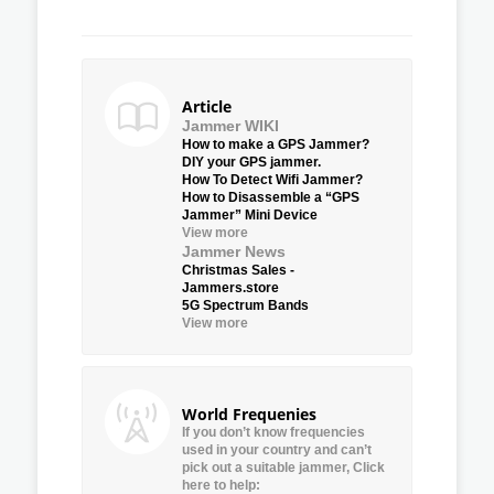
Article
Jammer WIKI
How to make a GPS Jammer?
DIY your GPS jammer.
How To Detect Wifi Jammer?
How to Disassemble a “GPS
Jammer” Mini Device
View more
Jammer News
Christmas Sales -
Jammers.store
5G Spectrum Bands
View more
World Frequenies
If you don’t know frequencies
used in your country and can’t
pick out a suitable jammer, Click
here to help: