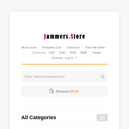
My Account
Shopping Cart
Checkout
Track My Order
Currencies:
USD
AUD
EUR
RUB
Create
Account
Log In
?
Shopcart:
$0.00
All Categories