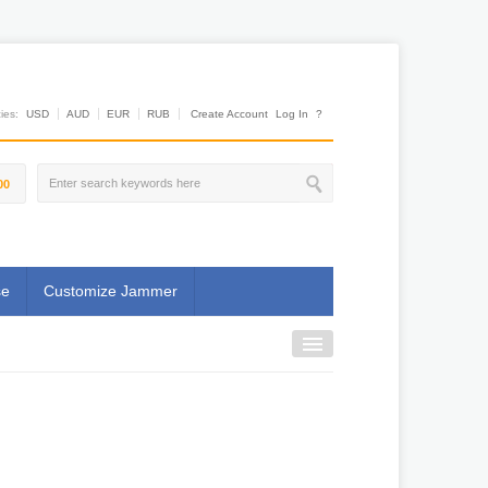
es:
USD
AUD
EUR
RUB
Create Account
Log In
?
00
se
Customize Jammer