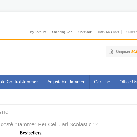
My Account
Shopping Cart
Checkout
Track My Order
Currenci
Shopcart:
$0.
te Control Jammer
Adjustable Jammer
Car Use
Office U
TICI
cos'è "Jammer Per Cellulari Scolastici"?