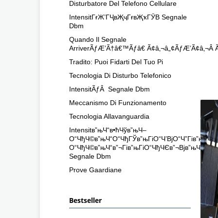
Disturbatore Del Telefono Cellulare
IntensitГғЖ’ГҶвҖҷГғвҖҡГӮВ Segnale
Dbm
Quando Il Segnale
ArriverÃƒÆ’Ã†â€™Ãƒâ€ Ã¢â‚¬â„¢ÃƒÆ’Ã¢â‚¬
Tradito: Puoi Fidarti Del Tuo Pi
Tecnologia Di Disturbo Telefonico
IntensitÃƒÂ Segnale Dbm
Meccanismo Di Funzionamento
Tecnologia Allavanguardia
Intensitв”њЧ“в•ћЧўв”њЧ–
О“ЧђЧ©в”њЧ“О“ЧђГЎв”њГіО“Ч’ВјО“Ч”Гів”њЧ“в•ћ
О“ЧђЧ©в”њЧ“в”¬Гів”њГіО“ЧђЧЄв”¬Вјв”њЧ•в”¬Гв
Segnale Dbm
Prove Gaardiane
Bestseller