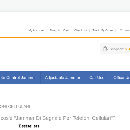
My Account
Shopping Cart
Checkout
Track My Order
Currenci
Shopcart:
$0.
te Control Jammer
Adjustable Jammer
Car Use
Office U
ONI CELLULARI
cos'è "Jammer Di Segnale Per Telefoni Cellulari"?