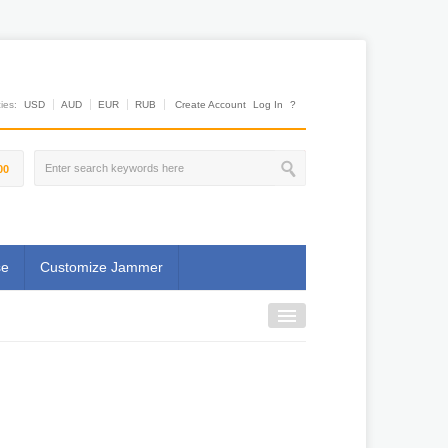
es:
USD
AUD
EUR
RUB
Create Account
Log In
?
00
se
Customize Jammer