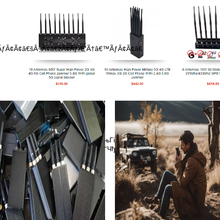
Â ÃƒÂ¢Ã¢â€šÂ¬Ã¢â€žÂ¢ÃƒÆ’Ã†â€™ÃƒÂ¢Ã¢â€
Чўв”њГіО“Ч’Вјв”¬ГЎв”њЧ“в”¬Гів”њГіО“ЧђЧЄв”¬Вјв”њГіО“Чђв‚§в”¬Гів
”њЧ“в•ћЧўв”њГіО“Ч’Вјв”јГв”њЧ“О“ЧђЧЄв”њЧ’в”¬ГЎ