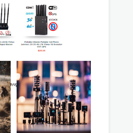
”њЧ“в•ћЧўв”њЧ–