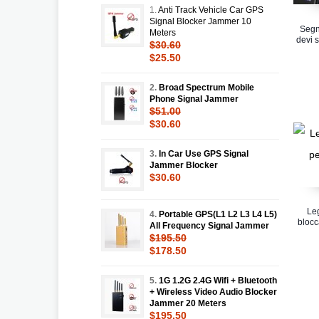
1.
Anti Track Vehicle Car GPS
Signal Blocker Jammer 10
Segna
Meters
devi s
$30.60
$25.50
2.
Broad Spectrum Mobile
Phone Signal Jammer
$51.00
$30.60
3.
In Car Use GPS Signal
Jammer Blocker
$30.60
Leg
4.
Portable GPS(L1 L2 L3 L4 L5)
blocc
All Frequency Signal Jammer
$195.50
$178.50
5.
1G 1.2G 2.4G Wifi + Bluetooth
+ Wireless Video Audio Blocker
Jammer 20 Meters
$195.50