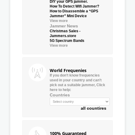
DIY your GPS jammer.
How To Detect Wifi Jammer?
How to Disassemble a “GPS
Jammer” Mini Device
View more
Jammer News
Christmas Sales -
Jammers.store
5G Spectrum Bands
View more
World Frequenies
If you don’t know frequencies
used in your country and can’t
pick out a suitable jammer, Click
here to help:
Countries
all countires
100% Guaranteed