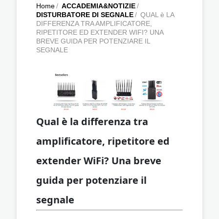
Home
/
ACCADEMIA&NOTIZIE
/
DISTURBATORE DI SEGNALE
/
QUAL è LA
DIFFERENZA TRA AMPLIFICATORE,
RIPETITORE ED EXTENDER WIFI? UNA
BREVE GUIDA PER POTENZIARE IL
SEGNALE
Qual è la differenza tra
amplificatore, ripetitore ed
extender WiFi? Una breve
guida per potenziare il
segnale