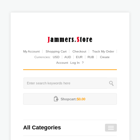
My Account
Shopping Cart
Checkout
Track My Order
Currencies:
USD
AUD
EUR
RUB
Create
Account
Log In
?
Shopcart:
$0.00
All Categories