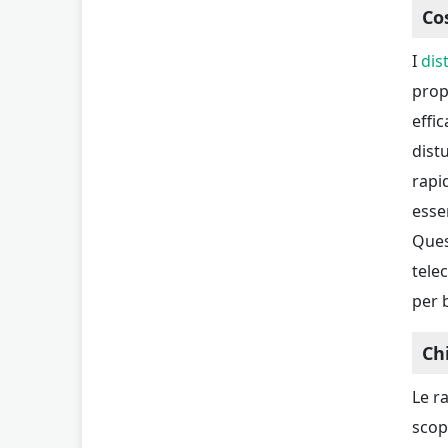
Co
I
dis
prop
effi
dist
rapi
esse
Ques
tele
per 
Ch
Le r
scop