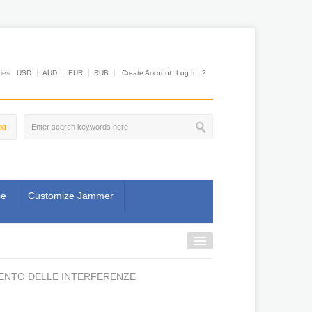
es:
USD
AUD
EUR
RUB
Create Account
Log In
?
00
se
Customize Jammer
ENTO DELLE INTERFERENZE