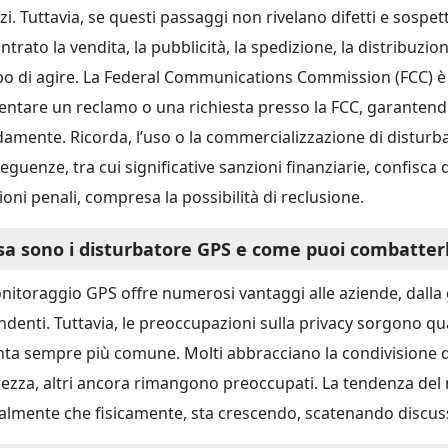
izi. Tuttavia, se questi passaggi non rivelano difetti e sospet
ntrato la vendita, la pubblicità, la spedizione, la distribuzio
o di agire. La Federal Communications Commission (FCC) è p
entare un reclamo o una richiesta presso la FCC, garantendo c
damente. Ricorda, l’uso o la commercializzazione di disturb
guenze, tra cui significative sanzioni finanziarie, confisca d
ioni penali, compresa la possibilità di reclusione.
sa sono i disturbatore GPS e come puoi combatter
onitoraggio GPS offre numerosi vantaggi alle aziende, dalla 
ndenti. Tuttavia, le preoccupazioni sulla privacy sorgono qu
nta sempre più comune. Molti abbracciano la condivisione d
rezza, altri ancora rimangono preoccupati. La tendenza del
talmente che fisicamente, sta crescendo, scatenando discussion