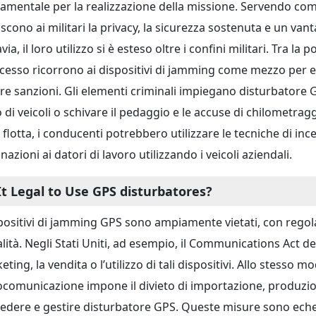
amentale per la realizzazione della missione. Servendo com
scono ai militari la privacy, la sicurezza sostenuta e un vant
via, il loro utilizzo si è esteso oltre i confini militari. Tra 
ccesso ricorrono ai dispositivi di jamming come mezzo per el
are sanzioni. Gli elementi criminali impiegano disturbatore 
o di veicoli o schivare il pedaggio e le accuse di chilometra
a flotta, i conducenti potrebbero utilizzare le tecniche di 
nazioni ai datori di lavoro utilizzando i veicoli aziendali.
 It Legal to Use GPS disturbatores?
spositivi di jamming GPS sono ampiamente vietati, con regola
galità. Negli Stati Uniti, ad esempio, il Communications Act d
ting, la vendita o l’utilizzo di tali dispositivi. Allo stesso m
ocomunicazione impone il divieto di importazione, produzio
edere e gestire disturbatore GPS. Queste misure sono echeggi