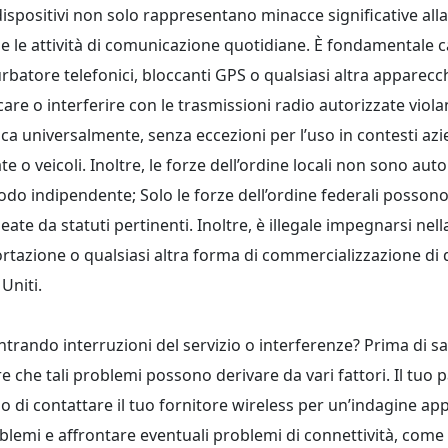
 dispositivi non solo rappresentano minacce significative al
e le attività di comunicazione quotidiane. È fondamentale ca
urbatore telefonici, bloccanti GPS o qualsiasi altra apparec
care o interferire con le trasmissioni radio autorizzate viola
ica universalmente, senza eccezioni per l’uso in contesti azi
te o veicoli. Inoltre, le forze dell’ordine locali non sono autor
odo indipendente; Solo le forze dell’ordine federali possono 
eate da statuti pertinenti. Inoltre, è illegale impegnarsi nell
rtazione o qualsiasi altra forma di commercializzazione di d
 Uniti.
ntrando interruzioni del servizio o interferenze? Prima di s
re che tali problemi possono derivare da vari fattori. Il tu
lo di contattare il tuo fornitore wireless per un’indagine app
oblemi e affrontare eventuali problemi di connettività, come