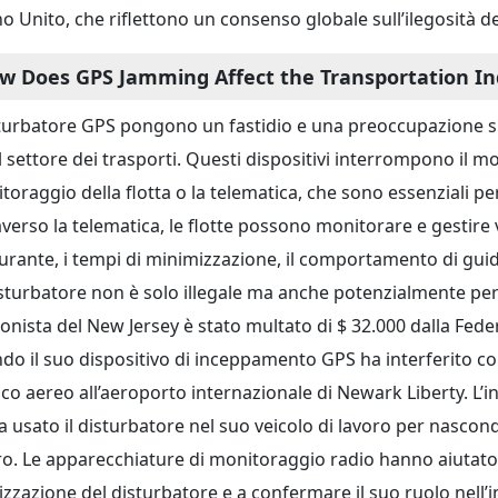
o Unito, che riflettono un consenso globale sull’ilegosità 
w Does GPS Jamming Affect the Transportation In
sturbatore GPS pongono un fastidio e una preoccupazione sign
il settore dei trasporti. Questi dispositivi interrompono il mo
oraggio della flotta o la telematica, che sono essenziali per 
averso la telematica, le flotte possono monitorare e gestire v
urante, i tempi di minimizzazione, il comportamento di guida 
isturbatore non è solo illegale ma anche potenzialmente per
onista del New Jersey è stato multato di $ 32.000 dalla F
do il suo dispositivo di inceppamento GPS ha interferito con
fico aereo all’aeroporto internazionale di Newark Liberty. L’
a usato il disturbatore nel suo veicolo di lavoro per nascon
ro. Le apparecchiature di monitoraggio radio hanno aiutato
lizzazione del disturbatore e a confermare il suo ruolo nell’