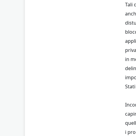
Tali
anch
dist
bloc
appl
priva
in m
delin
impo
Stati
Inco
capi
quel
i pr