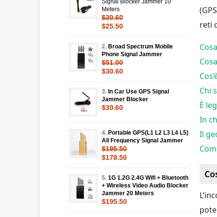
Signal Blocker Jammer 10
(GPS
Meters
$30.60
reti
$25.50
Cosa
2.
Broad Spectrum Mobile
Phone Signal Jammer
Cosa
$51.00
$30.60
Cos’
Chi 
3.
In Car Use GPS Signal
Jammer Blocker
È le
$30.60
In c
Il g
4.
Portable GPS(L1 L2 L3 L4 L5)
All Frequency Signal Jammer
Come
$195.50
$178.50
Co
5.
1G 1.2G 2.4G Wifi + Bluetooth
+ Wireless Video Audio Blocker
L’in
Jammer 20 Meters
$195.50
pote