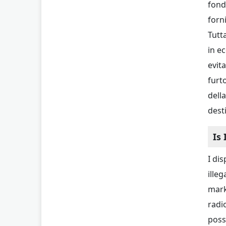
fond
forni
Tutta
in e
evit
furt
dell
desti
Is
I di
ille
marke
radi
poss