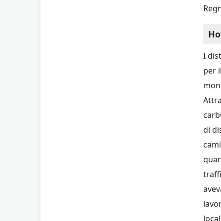
Regn
Ho
I di
per 
monit
Attr
carb
di d
cami
quan
traf
avev
lavo
loca