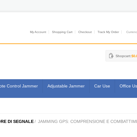
My Account
Shopping Cart
Checkout
Track My Order
Currenci
Shopcart:
$0.
te Control Jammer
Adjustable Jammer
Car Use
Office U
RE DI SEGNALE
/
JAMMING GPS: COMPRENSIONE E COMBATTIM