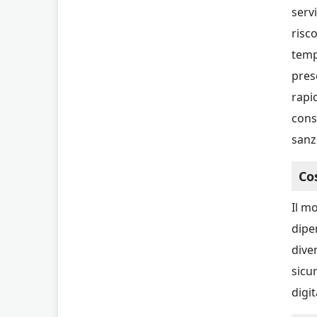
serv
risco
temp
pres
rapi
conse
sanz
Co
Il m
dipe
dive
sicu
digi