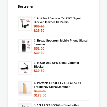
Bestseller
1.
Anti Track Vehicle Car GPS Signal
Blocker Jammer 10 Meters
$30.60
$25.50
2.
Broad Spectrum Mobile Phone Signal
Jammer
$51.00
$30.60
3.
In Car Use GPS Signal Jammer
Blocker
$30.60
4.
Portable GPS(L1 L2 L3 L4 L5) All
Frequency Signal Jammer
$195.50
$178.50
5.
1G 1.2G 2.4G Wifi + Bluetooth +