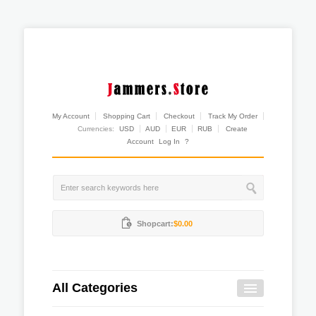
My Account
Shopping Cart
Checkout
Track My Order
Currencies:
USD
AUD
EUR
RUB
Create
Account
Log In
?
Shopcart:
$0.00
All Categories