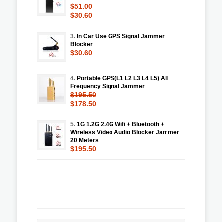
$51.00
$30.60
3.
In Car Use GPS Signal Jammer
Blocker
$30.60
4.
Portable GPS(L1 L2 L3 L4 L5) All
Frequency Signal Jammer
$195.50
$178.50
5.
1G 1.2G 2.4G Wifi + Bluetooth +
Wireless Video Audio Blocker Jammer
20 Meters
$195.50