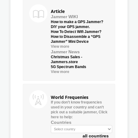
Article
Jammer WIKI
How to make a GPS Jammer?
DIY your GPS jammer.
How To Detect Wifi Jammer?
How to Disassemble a “GPS
Jammer” Mini Device
View more
Jammer News
Christmas Sales -
Jammers.store
5G Spectrum Bands
View more
World Frequenies
If you don’t know frequencies
used in your country and can’t
pick out a suitable jammer, Click
here to help:
Countries
all countires