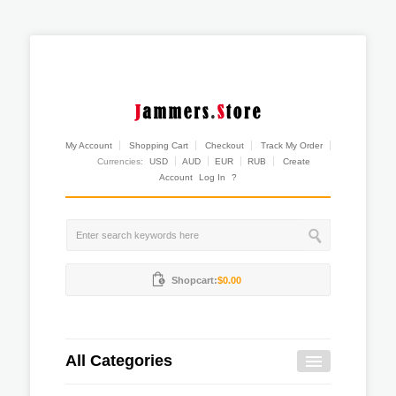
My Account
Shopping Cart
Checkout
Track My Order
Currencies:
USD
AUD
EUR
RUB
Create
Account
Log In
?
Shopcart:
$0.00
All Categories