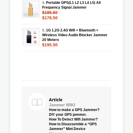
4.
Portable GPS(L1 L2 L3 L4 L5) All
Frequency Signal Jammer
$195.50
$178.50
5.
1G 1.2G 2.4G Wifi + Bluetooth +
Wireless Video Audio Blocker Jammer
20 Meters
$195.50
Article
Jammer WIKI
How to make a GPS Jammer?
DIY your GPS jammer.
How To Detect Wifi Jammer?
How to Disassemble a “GPS
Jammer” Mini Device