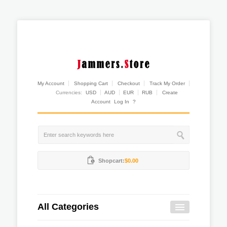
My Account
Shopping Cart
Checkout
Track My Order
Currencies:
USD
AUD
EUR
RUB
Create
Account
Log In
?
Shopcart:
$0.00
All Categories