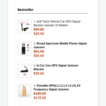
Bestseller
1.
Anti Track Vehicle Car GPS Signal
Blocker Jammer 10 Meters
$30.60
$25.50
2.
Broad Spectrum Mobile Phone Signal
Jammer
$51.00
$30.60
3.
In Car Use GPS Signal Jammer
Blocker
$30.60
4.
Portable GPS(L1 L2 L3 L4 L5) All
Frequency Signal Jammer
$195.50
$178.50