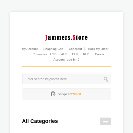
My Account
Shopping Cart
Checkout
Track My Order
Currencies:
USD
AUD
EUR
RUB
Create
Account
Log In
?
Shopcart:
$0.00
All Categories