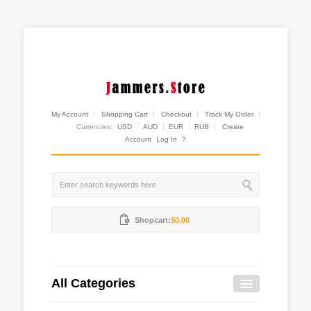
My Account
Shopping Cart
Checkout
Track My Order
Currencies:
USD
AUD
EUR
RUB
Create
Account
Log In
?
Shopcart:
$0.00
All Categories