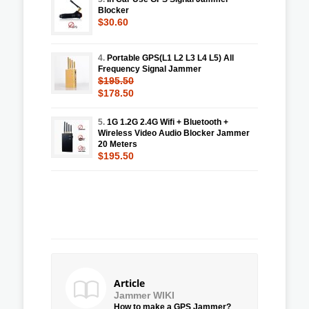
Blocker
$30.60
4.
Portable GPS(L1 L2 L3 L4 L5) All
Frequency Signal Jammer
$195.50
$178.50
5.
1G 1.2G 2.4G Wifi + Bluetooth +
Wireless Video Audio Blocker Jammer
20 Meters
$195.50
Article
Jammer WIKI
How to make a GPS Jammer?