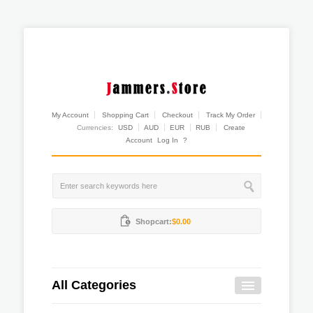
My Account
Shopping Cart
Checkout
Track My Order
Currencies:
USD
AUD
EUR
RUB
Create
Account
Log In
?
Shopcart:
$0.00
All Categories