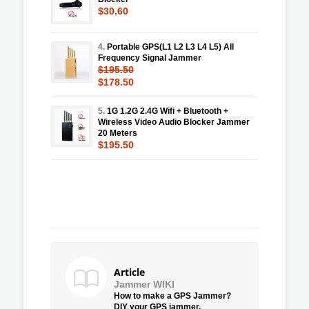
$30.60
4.
Portable GPS(L1 L2 L3 L4 L5) All
Frequency Signal Jammer
$195.50
$178.50
5.
1G 1.2G 2.4G Wifi + Bluetooth +
Wireless Video Audio Blocker Jammer
20 Meters
$195.50
Article
Jammer WIKI
How to make a GPS Jammer?
DIY your GPS jammer.