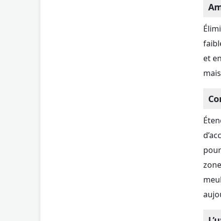
Am
Élim
faib
et e
mais
Co
Éten
d’acc
pour
zone
meub
aujo
L’