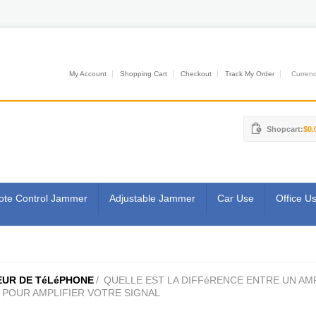
My Account
Shopping Cart
Checkout
Track My Order
Currenci
Shopcart:
$0.
te Control Jammer
Adjustable Jammer
Car Use
Office U
EUR DE TéLéPHONE
/
QUELLE EST LA DIFFéRENCE ENTRE UN AM
 POUR AMPLIFIER VOTRE SIGNAL