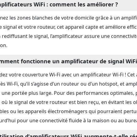
plificateurs WiFi : comment les améliorer ?
inez les zones blanches de votre domicile grâce à un amplifi
le signal et votre routeur, cet appareil capte et améliore eff
n rediffusant le signal, l’amplificateur assure une connectivi
on.
mment fonctionne un amplificateur de signal WiFi
dez votre couverture Wi-Fi avec un amplificateur Wi-Fi ! Cet
ès Wi-Fi, qu’il s’agisse d’un routeur ou d’un hotspot, et ampli
 une portée plus large. Pour des performances optimales, p
 où le signal de votre routeur est bien reçu, en évitant les o
les ou les appareils électroménagers qui pourraient pertur
urd’hui pour une connectivité fluide à la maison ou au bure
utilisation d’amplificateurs WiFi augmente-t-elle r