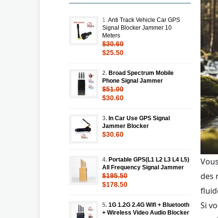
1.
Anti Track Vehicle Car GPS
Signal Blocker Jammer 10
Meters
$30.60
$25.50
2.
Broad Spectrum Mobile
Phone Signal Jammer
$51.00
$30.60
3.
In Car Use GPS Signal
Jammer Blocker
$30.60
Vous
4.
Portable GPS(L1 L2 L3 L4 L5)
All Frequency Signal Jammer
des 
$195.50
$178.50
flui
Si v
5.
1G 1.2G 2.4G Wifi + Bluetooth
+ Wireless Video Audio Blocker