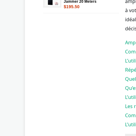
ampl
Jammer 20 Meters
$195.50
à vo
idéa
déci
Ampl
Comm
L’ut
Répét
Quel
Qu’e
L’uti
Les 
Comm
L’uti