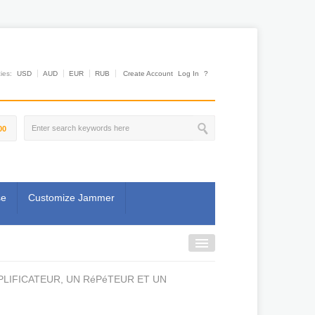
es:
USD
AUD
EUR
RUB
Create Account
Log In
?
00
se
Customize Jammer
PLIFICATEUR, UN RéPéTEUR ET UN