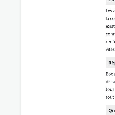
Les 
la c
exis
conn
renf
vites
Rép
Boos
dist
tous
tout
Qu