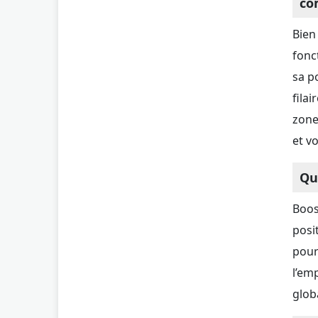
co
Bien
fonc
sa p
fila
zone
et v
Qu
Boos
posi
pour
l’em
glob