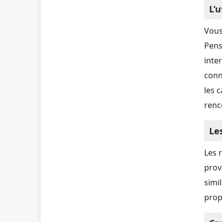
L’u
Vous
Pens
inte
conn
les 
renc
Le
Les 
prov
simi
prop