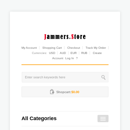
My Account
Shopping Cart
Checkout
Track My Order
Currencies:
USD
AUD
EUR
RUB
Create
Account
Log In
?
Shopcart:
$0.00
All Categories