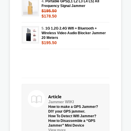
4.
Portable GPS(L1 L2 L3 L4 L5) All
Frequency Signal Jammer
$195.50
$178.50
5.
1G 1.2G 2.4G Wifi + Bluetooth +
Wireless Video Audio Blocker Jammer
20 Meters
$195.50
Article
Jammer WIKI
How to make a GPS Jammer?
DIY your GPS jammer.
How To Detect Wifi Jammer?
How to Disassemble a “GPS
Jammer” Mini Device
View more