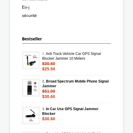
Eo-j
sécurité
Bestseller
1.
Anti Track Vehicle Car GPS Signal
Blocker Jammer 10 Meters
$30.60
$25.50
2.
Broad Spectrum Mobile Phone Signal
Jammer
$51.00
$30.60
3.
In Car Use GPS Signal Jammer
Blocker
$30.60