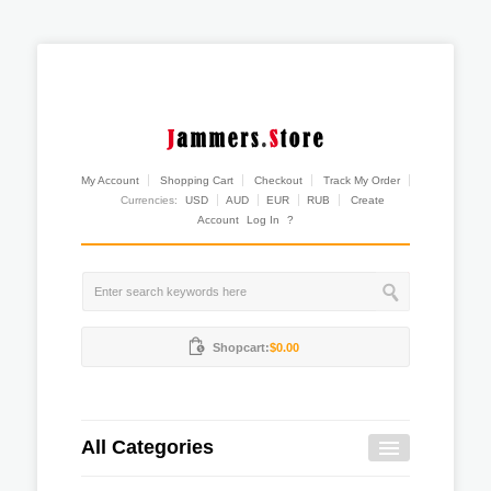
My Account
Shopping Cart
Checkout
Track My Order
Currencies:
USD
AUD
EUR
RUB
Create
Account
Log In
?
Shopcart:
$0.00
All Categories