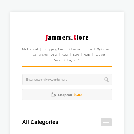
My Account
Shopping Cart
Checkout
Track My Order
Currencies:
USD
AUD
EUR
RUB
Create
Account
Log In
?
Shopcart:
$0.00
All Categories