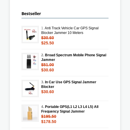
Bestseller
1.
Anti Track Vehicle Car GPS Signal
Blocker Jammer 10 Meters
$30.60
$25.50
2.
Broad Spectrum Mobile Phone Signal
Jammer
$51.00
$30.60
3.
In Car Use GPS Signal Jammer
Blocker
$30.60
4.
Portable GPS(L1 L2 L3 L4 L5) All
Frequency Signal Jammer
$195.50
$178.50