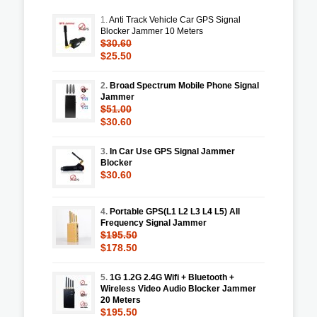
1.
Anti Track Vehicle Car GPS Signal
Blocker Jammer 10 Meters
$30.60
$25.50
2.
Broad Spectrum Mobile Phone Signal
Jammer
$51.00
$30.60
3.
In Car Use GPS Signal Jammer
Blocker
$30.60
4.
Portable GPS(L1 L2 L3 L4 L5) All
Frequency Signal Jammer
$195.50
$178.50
5.
1G 1.2G 2.4G Wifi + Bluetooth +
Wireless Video Audio Blocker Jammer
20 Meters
$195.50