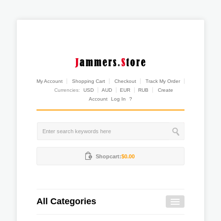
My Account
Shopping Cart
Checkout
Track My Order
Currencies:
USD
AUD
EUR
RUB
Create
Account
Log In
?
Shopcart:
$0.00
All Categories