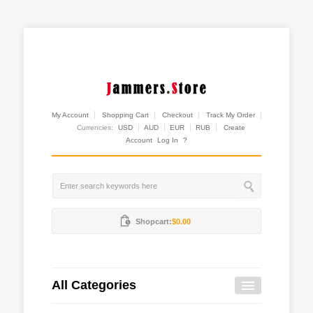
My Account
Shopping Cart
Checkout
Track My Order
Currencies:
USD
AUD
EUR
RUB
Create
Account
Log In
?
Shopcart:
$0.00
All Categories