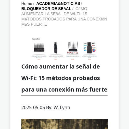
Home
/
ACADEMIA&NOTICIAS
/
BLOQUEADOR DE SEñAL
/
CóMO
AUMENTAR LA SEñAL DE WI-FI: 15
MéTODOS PROBADOS PARA UNA CONEXIóN
MáS FUERTE
Cómo aumentar la señal de
Wi-Fi: 15 métodos probados
para una conexión más fuerte
2025-05-05 By: W, Lynn