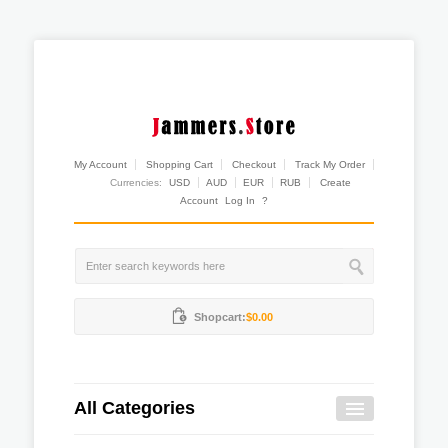
My Account
Shopping Cart
Checkout
Track My Order
Currencies:
USD
AUD
EUR
RUB
Create
Account
Log In
?
Shopcart:
$0.00
All Categories