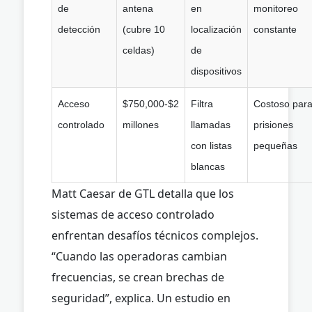
de
antena
en
monitoreo
detección
(cubre 10
localización
constante
celdas)
de
dispositivos
Acceso
$750,000-$2
Filtra
Costoso par
controlado
millones
llamadas
prisiones
con listas
pequeñas
blancas
Matt Caesar de GTL detalla que los
sistemas de acceso controlado
enfrentan desafíos técnicos complejos.
“Cuando las operadoras cambian
frecuencias, se crean brechas de
seguridad”, explica. Un estudio en