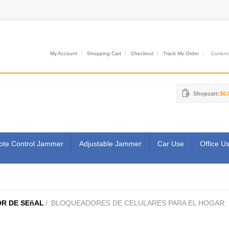
My Account
Shopping Cart
Checkout
Track My Order
Currenci
Shopcart:
$0.
te Control Jammer
Adjustable Jammer
Car Use
Office U
R DE SEñAL
/
BLOQUEADORES DE CELULARES PARA EL HOGAR: