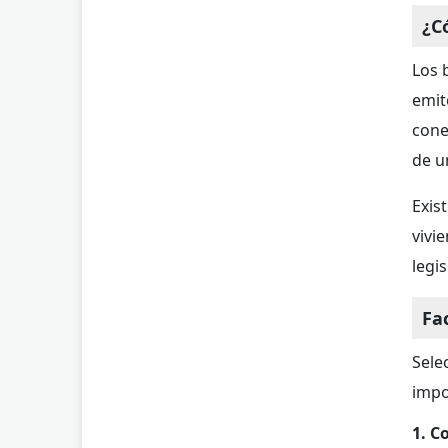
¿C
Los 
emit
cone
de u
Exis
vivi
legis
Fa
Sele
impo
1. C