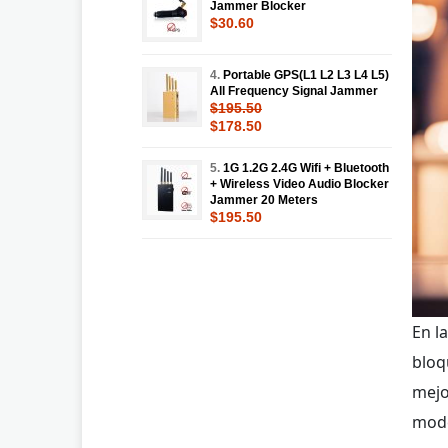
Jammer Blocker
$30.60
4.
Portable GPS(L1 L2 L3 L4 L5)
All Frequency Signal Jammer
$195.50
$178.50
5.
1G 1.2G 2.4G Wifi + Bluetooth
+ Wireless Video Audio Blocker
Jammer 20 Meters
$195.50
En l
bloq
mejo
mode