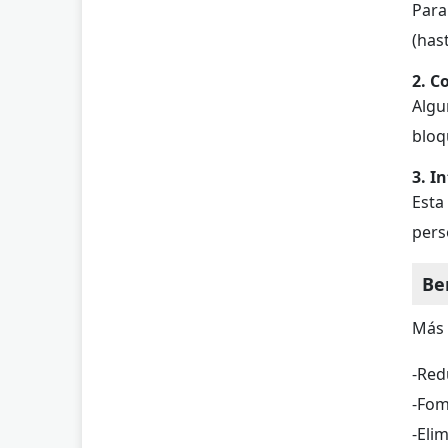
Para
(has
2. C
Algu
bloq
3. I
Esta
pers
Be
Más 
-Red
-Fom
-Eli