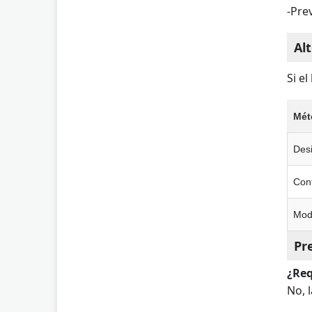
-Pre
Al
Si e
Mét
Desi
Cont
Mod
Pr
¿Req
No, 