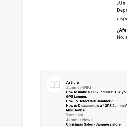
¿Un 
Depe
disp
¿Afe
No, 
Article
Jammer WIKI
How to make a GPS Jammer? DIY yo
GPS jammer.
How To Detect Wifi Jammer?
How to Disassemble a “GPS Jammer
Mini Device
View more
Jammer News
Christmas Sales - Jammers.store