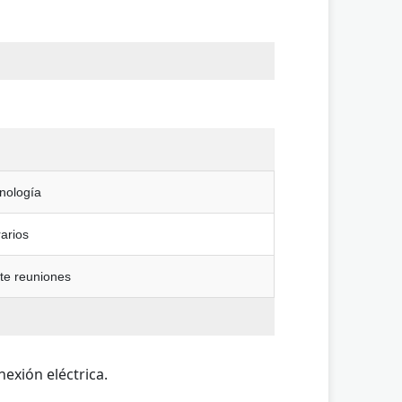
cnología
rarios
nte reuniones
exión eléctrica.