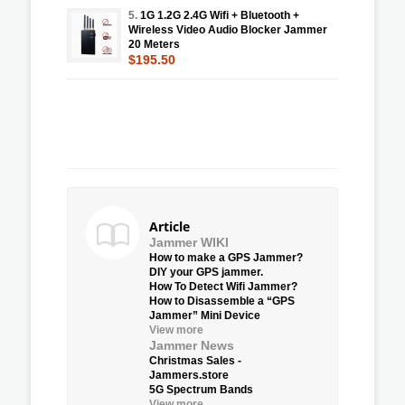
5.
1G 1.2G 2.4G Wifi + Bluetooth +
Wireless Video Audio Blocker Jammer
20 Meters
$195.50
Article
Jammer WIKI
How to make a GPS Jammer?
DIY your GPS jammer.
How To Detect Wifi Jammer?
How to Disassemble a “GPS
Jammer” Mini Device
View more
Jammer News
Christmas Sales -
Jammers.store
5G Spectrum Bands
View more