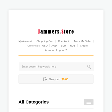
My Account
Shopping Cart
Checkout
Track My Order
Currencies:
USD
AUD
EUR
RUB
Create
Account
Log In
?
Shopcart:
$0.00
All Categories