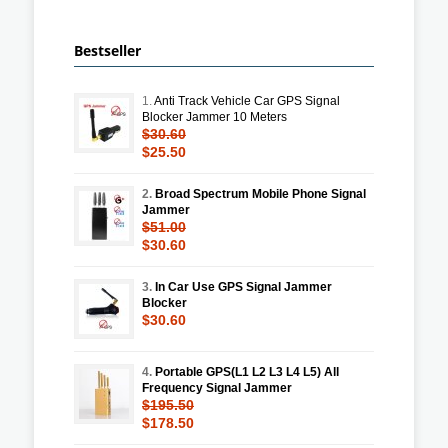
Bestseller
1.
Anti Track Vehicle Car GPS Signal
Blocker Jammer 10 Meters
$30.60
$25.50
2.
Broad Spectrum Mobile Phone Signal
Jammer
$51.00
$30.60
3.
In Car Use GPS Signal Jammer
Blocker
$30.60
4.
Portable GPS(L1 L2 L3 L4 L5) All
Frequency Signal Jammer
$195.50
$178.50