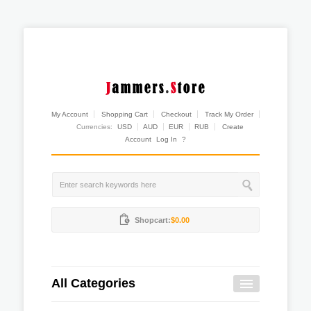
My Account
Shopping Cart
Checkout
Track My Order
Currencies:
USD
AUD
EUR
RUB
Create
Account
Log In
?
Shopcart:
$0.00
All Categories