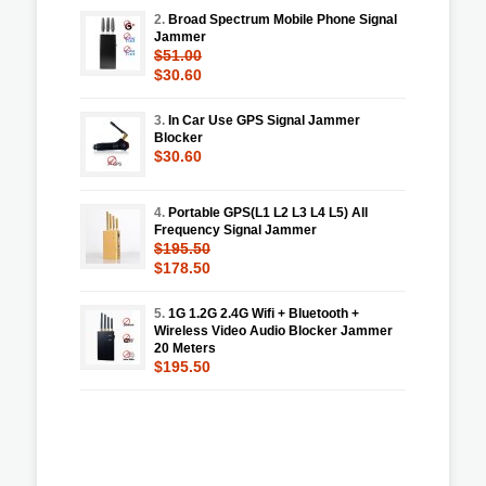
2.
Broad Spectrum Mobile Phone Signal
Jammer
$51.00
$30.60
3.
In Car Use GPS Signal Jammer
Blocker
$30.60
4.
Portable GPS(L1 L2 L3 L4 L5) All
Frequency Signal Jammer
$195.50
$178.50
5.
1G 1.2G 2.4G Wifi + Bluetooth +
Wireless Video Audio Blocker Jammer
20 Meters
$195.50