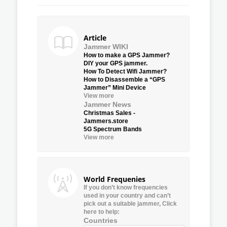
Article
Jammer WIKI
How to make a GPS Jammer?
DIY your GPS jammer.
How To Detect Wifi Jammer?
How to Disassemble a “GPS
Jammer” Mini Device
View more
Jammer News
Christmas Sales -
Jammers.store
5G Spectrum Bands
View more
World Frequenies
If you don’t know frequencies
used in your country and can’t
pick out a suitable jammer, Click
here to help:
Countries