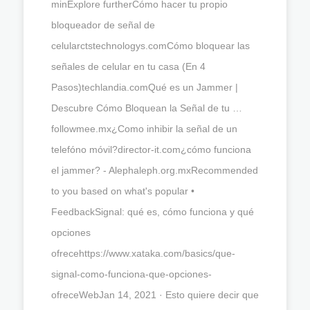
minExplore furtherCómo hacer tu propio
bloqueador de señal de
celularctstechnologys.comCómo bloquear las
señales de celular en tu casa (En 4
Pasos)techlandia.comQué es un Jammer |
Descubre Cómo Bloquean la Señal de tu …
followmee.mx¿Como inhibir la señal de un
telefóno móvil?director-it.com¿cómo funciona
el jammer? - Alephaleph.org.mxRecommended
to you based on what's popular •
FeedbackSignal: qué es, cómo funciona y qué
opciones
ofrecehttps://www.xataka.com/basics/que-
signal-como-funciona-que-opciones-
ofreceWebJan 14, 2021 · Esto quiere decir que