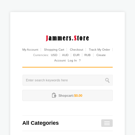
My Account
Shopping Cart
Checkout
Track My Order
Currencies:
USD
AUD
EUR
RUB
Create
Account
Log In
?
Shopcart:
$0.00
All Categories