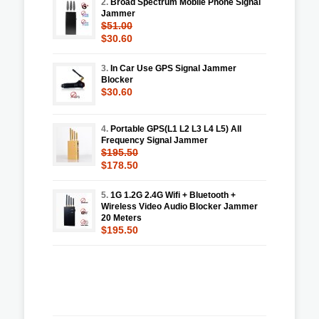
2.
Broad Spectrum Mobile Phone Signal
Jammer
$51.00
$30.60
3.
In Car Use GPS Signal Jammer
Blocker
$30.60
4.
Portable GPS(L1 L2 L3 L4 L5) All
Frequency Signal Jammer
$195.50
$178.50
5.
1G 1.2G 2.4G Wifi + Bluetooth +
Wireless Video Audio Blocker Jammer
20 Meters
$195.50