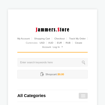
My Account
Shopping Cart
Checkout
Track My Order
Currencies:
USD
AUD
EUR
RUB
Create
Account
Log In
?
Shopcart:
$0.00
All Categories