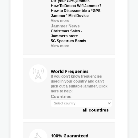
DIY your GPS jammer.
How To Detect Wifi Jammer?
How to Disassemble a “GPS
Jammer” Mini Device
View more
Jammer News
Christmas Sales -
Jammers.store
5G Spectrum Bands
View more
World Frequenies
If you don’t know frequencies
used in your country and can’t
pick out a suitable jammer, Click
here to help:
Countries
all countires
100% Guaranteed