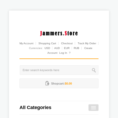
My Account
Shopping Cart
Checkout
Track My Order
Currencies:
USD
AUD
EUR
RUB
Create
Account
Log In
?
Shopcart:
$0.00
All Categories