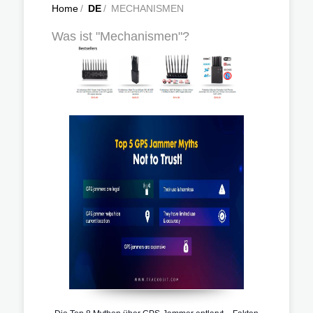
Home
/
DE
/
MECHANISMEN
Was ist "Mechanismen"?