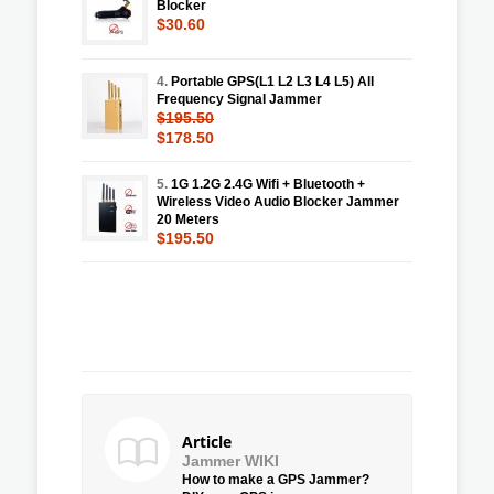
Blocker
$30.60
4.
Portable GPS(L1 L2 L3 L4 L5) All
Frequency Signal Jammer
$195.50
$178.50
5.
1G 1.2G 2.4G Wifi + Bluetooth +
Wireless Video Audio Blocker Jammer
20 Meters
$195.50
Article
Jammer WIKI
How to make a GPS Jammer?