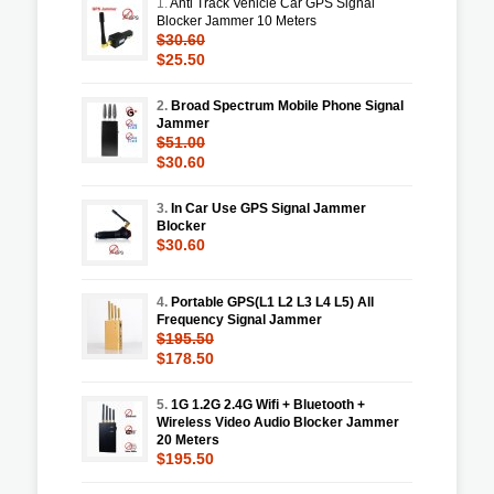
1.
Anti Track Vehicle Car GPS Signal
Blocker Jammer 10 Meters
$30.60
$25.50
2.
Broad Spectrum Mobile Phone Signal
Jammer
$51.00
$30.60
3.
In Car Use GPS Signal Jammer
Blocker
$30.60
4.
Portable GPS(L1 L2 L3 L4 L5) All
Frequency Signal Jammer
$195.50
$178.50
5.
1G 1.2G 2.4G Wifi + Bluetooth +
Wireless Video Audio Blocker Jammer
20 Meters
$195.50