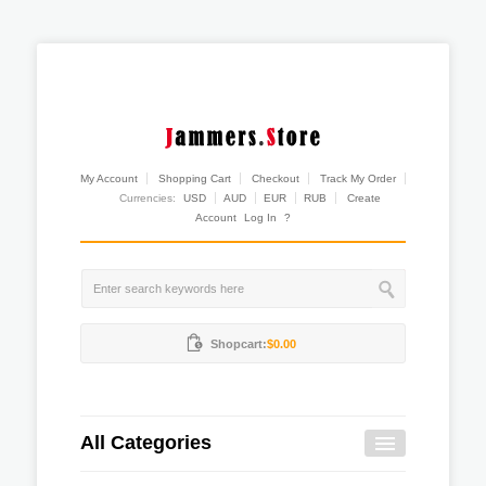
My Account
Shopping Cart
Checkout
Track My Order
Currencies:
USD
AUD
EUR
RUB
Create
Account
Log In
?
Shopcart:
$0.00
All Categories