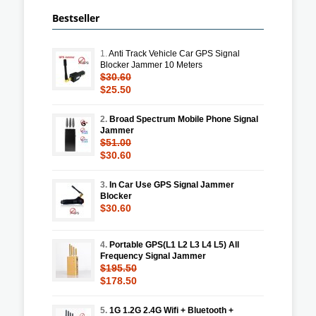
Bestseller
1.
Anti Track Vehicle Car GPS Signal
Blocker Jammer 10 Meters
$30.60
$25.50
2.
Broad Spectrum Mobile Phone Signal
Jammer
$51.00
$30.60
3.
In Car Use GPS Signal Jammer
Blocker
$30.60
4.
Portable GPS(L1 L2 L3 L4 L5) All
Frequency Signal Jammer
$195.50
$178.50
5.
1G 1.2G 2.4G Wifi + Bluetooth +