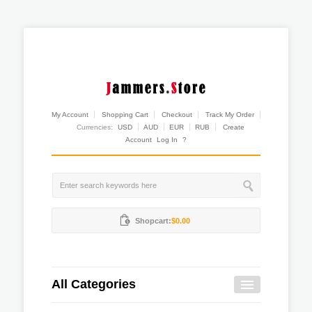
My Account
Shopping Cart
Checkout
Track My Order
Currencies:
USD
AUD
EUR
RUB
Create
Account
Log In
?
Shopcart:
$0.00
All Categories