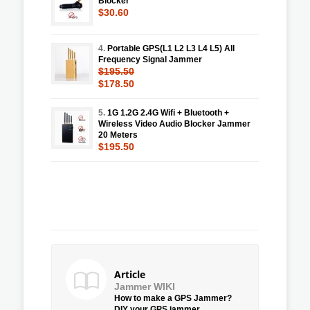
Blocker
$30.60
4.
Portable GPS(L1 L2 L3 L4 L5) All
Frequency Signal Jammer
$195.50
$178.50
5.
1G 1.2G 2.4G Wifi + Bluetooth +
Wireless Video Audio Blocker Jammer
20 Meters
$195.50
Article
Jammer WIKI
How to make a GPS Jammer?
DIY your GPS jammer.