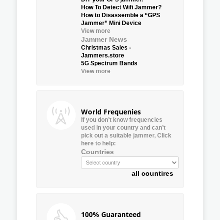
How To Detect Wifi Jammer?
How to Disassemble a “GPS
Jammer” Mini Device
View more
Jammer News
Christmas Sales -
Jammers.store
5G Spectrum Bands
View more
World Frequenies
If you don’t know frequencies
used in your country and can’t
pick out a suitable jammer, Click
here to help:
Countries
all countires
100% Guaranteed