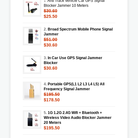
1.
Anti Track Vehicle Car GPS Signal
Blocker Jammer 10 Meters
$30.60
$25.50
2.
Broad Spectrum Mobile Phone Signal
Jammer
$51.00
$30.60
3.
In Car Use GPS Signal Jammer
Blocker
$30.60
4.
Portable GPS(L1 L2 L3 L4 L5) All
Frequency Signal Jammer
$195.50
$178.50
5.
1G 1.2G 2.4G Wifi + Bluetooth +
Wireless Video Audio Blocker Jammer
20 Meters
$195.50