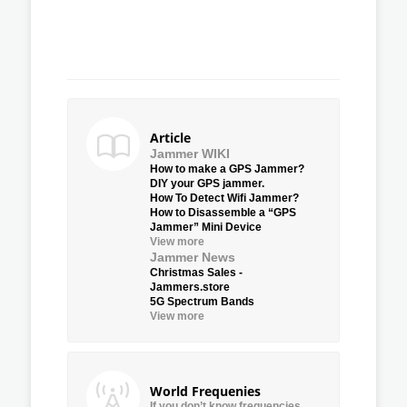
Article
Jammer WIKI
How to make a GPS Jammer?
DIY your GPS jammer.
How To Detect Wifi Jammer?
How to Disassemble a “GPS
Jammer” Mini Device
View more
Jammer News
Christmas Sales -
Jammers.store
5G Spectrum Bands
View more
World Frequenies
If you don’t know frequencies