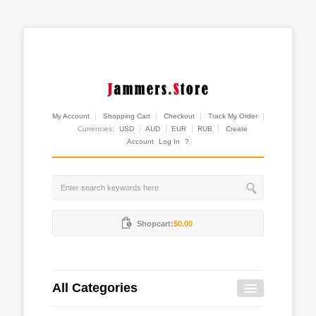
My Account
Shopping Cart
Checkout
Track My Order
Currencies:
USD
AUD
EUR
RUB
Create
Account
Log In
?
Shopcart:
$0.00
All Categories