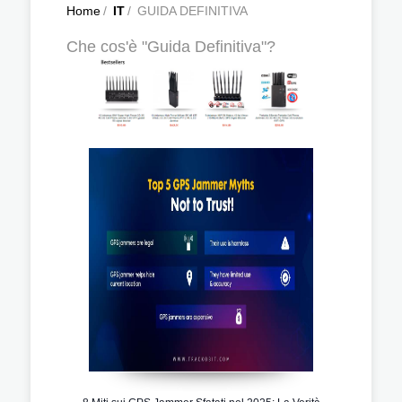
Home
/
IT
/
GUIDA DEFINITIVA
Che cos'è "Guida Definitiva"?