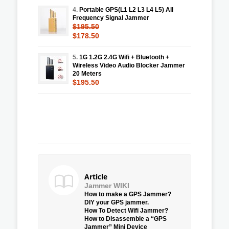
4.
Portable GPS(L1 L2 L3 L4 L5) All
Frequency Signal Jammer
$195.50
$178.50
5.
1G 1.2G 2.4G Wifi + Bluetooth +
Wireless Video Audio Blocker Jammer
20 Meters
$195.50
Article
Jammer WIKI
How to make a GPS Jammer?
DIY your GPS jammer.
How To Detect Wifi Jammer?
How to Disassemble a “GPS
Jammer” Mini Device