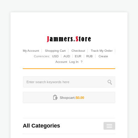
My Account
Shopping Cart
Checkout
Track My Order
Currencies:
USD
AUD
EUR
RUB
Create
Account
Log In
?
Shopcart:
$0.00
All Categories