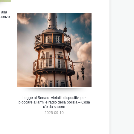
 alla
guenze
Legge al Senato: vietati i dispositivi per
bloccare allarmi e radio della polizia – Cosa
c’è da sapere
2025-09-10