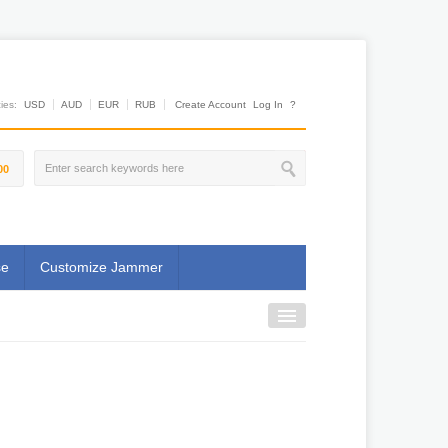
es:
USD
AUD
EUR
RUB
Create Account
Log In
?
00
se
Customize Jammer