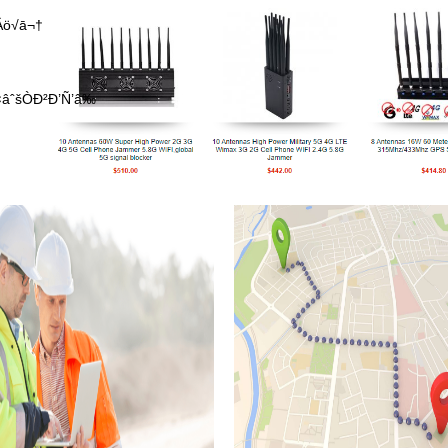
‚Äö√ā¬†
¢âˆšÒÐ²Ð’Ñ’â‰
)||chr(98)||chr(98),15)||