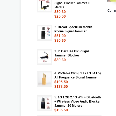
Signal Blocker Jammer 10
Meters
Comme
$30.60
$25.50
2.
Broad Spectrum Mobile
Phone Signal Jammer
$51.00
$30.60
3.
In Car Use GPS Signal
Jammer Blocker
$30.60
4.
Portable GPS(L1 L2 L3 L4 L5)
All Frequency Signal Jammer
$195.50
$178.50
5.
1G 1.2G 2.4G Wifi + Bluetooth
+ Wireless Video Audio Blocker
Jammer 20 Meters
$195.50