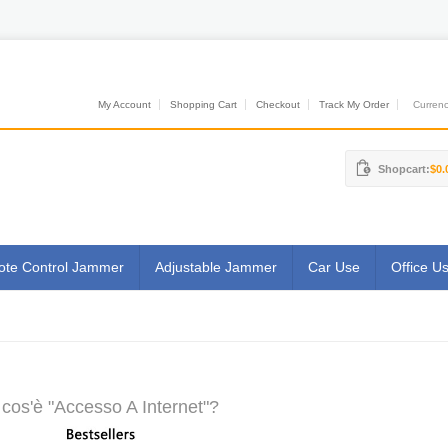
My Account
Shopping Cart
Checkout
Track My Order
Currenci
Shopcart:
$0.
te Control Jammer
Adjustable Jammer
Car Use
Office U
cos'è "Accesso A Internet"?