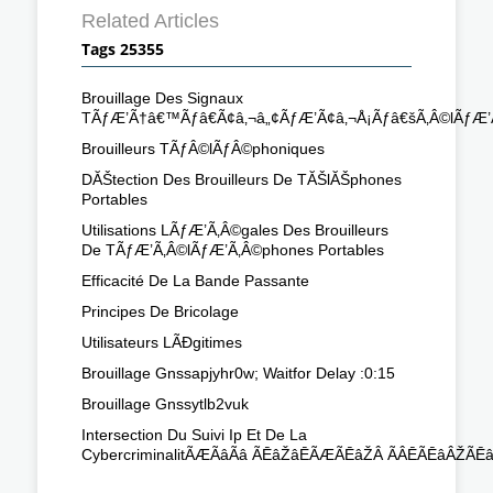
Related Articles
Tags 25355
Brouillage Des Signaux
TÃƒÆ’Ã†â€™Ãƒâ€Ã¢â‚¬â„¢ÃƒÆ’Ã¢â‚¬Å¡Ãƒâ€šÃ‚Â©lÃƒÆ
Brouilleurs TÃƒÂ©lÃƒÂ©phoniques
DĂŠtection Des Brouilleurs De TĂŠlĂŠphones
Portables
Utilisations LÃƒÆ’Ã‚Â©gales Des Brouilleurs
De TÃƒÆ’Ã‚Â©lÃƒÆ’Ã‚Â©phones Portables
Efficacité De La Bande Passante
Principes De Bricolage
Utilisateurs LÃĐgitimes
Brouillage Gnssapjyhr0w; Waitfor Delay :0:15
Brouillage Gnssytlb2vuk
Intersection Du Suivi Ip Et De La
CybercriminalitÃÆÃâÃâ ÃĒâŽâĒÃÆÃĒâŽÂ ÃÂĒÃĒâÂŽÃĒâ