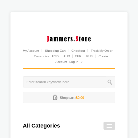
My Account
Shopping Cart
Checkout
Track My Order
Currencies:
USD
AUD
EUR
RUB
Create
Account
Log In
?
Shopcart:
$0.00
All Categories