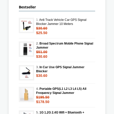
Bestseller
1.
Anti Track Vehicle Car GPS Signal
Blocker Jammer 10 Meters
$30.60
$25.50
2.
Broad Spectrum Mobile Phone Signal
Jammer
$51.00
$30.60
3.
In Car Use GPS Signal Jammer
Blocker
$30.60
4.
Portable GPS(L1 L2 L3 L4 L5) All
Frequency Signal Jammer
$195.50
$178.50
5.
1G 1.2G 2.4G Wifi + Bluetooth +