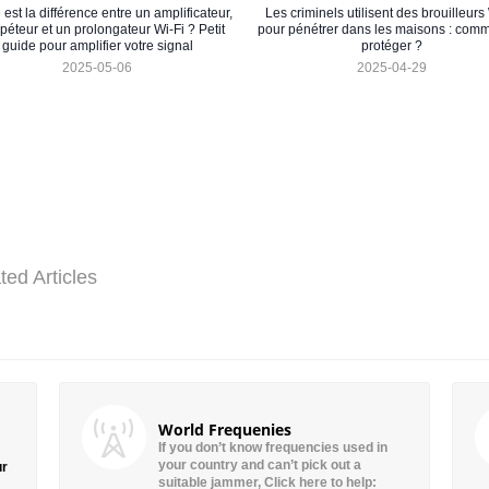
 est la différence entre un amplificateur,
Les criminels utilisent des brouilleurs
péteur et un prolongateur Wi-Fi ? Petit
pour pénétrer dans les maisons : com
guide pour amplifier votre signal
protéger ?
2025-05-06
2025-04-29
ted Articles
World Frequenies
If you don’t know frequencies used in
your country and can’t pick out a
ur
suitable jammer, Click here to help: