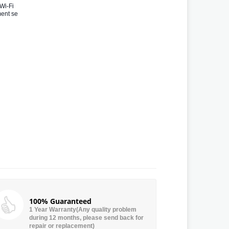
 Wi-Fi
ment se
100% Guaranteed
1 Year Warranty(Any quality problem
during 12 months, please send back for
repair or replacement)