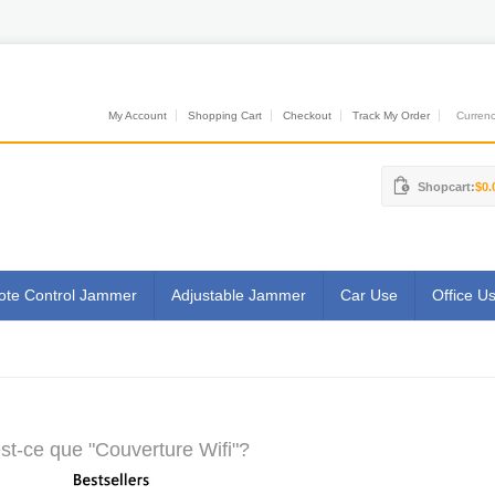
My Account
Shopping Cart
Checkout
Track My Order
Currenci
Shopcart:
$0.
te Control Jammer
Adjustable Jammer
Car Use
Office U
st-ce que "Couverture Wifi"?