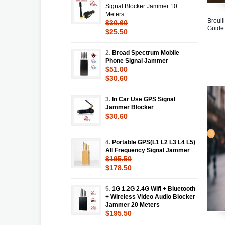
Signal Blocker Jammer 10
Meters
Brouil
$30.60
Guide
$25.50
2.
Broad Spectrum Mobile
Phone Signal Jammer
$51.00
$30.60
3.
In Car Use GPS Signal
Jammer Blocker
$30.60
4.
Portable GPS(L1 L2 L3 L4 L5)
All Frequency Signal Jammer
$195.50
$178.50
5.
1G 1.2G 2.4G Wifi + Bluetooth
+ Wireless Video Audio Blocker
Jammer 20 Meters
$195.50