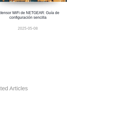
xtensor WiFi de NETGEAR: Guía de
configuración sencilla
ҡГӮВұal
2025-05-08
ted Articles