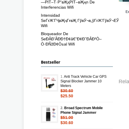
—РІТ–Т·Р“вҖҳРІТ–вҖңn De
Interferencias Wifi
E
Intensidad
SeГғЖ’ГҶвҖҷГғвҖ ГўвӮ¬в„ўГғЖ’ГўвӮ¬ЕЎГғвҖ
Wifi
Bloqueador De
SeÐÂÐ’ÂÐÐ†Ð¢â€“Ð¢ÐˆÐÂÐ²Ò–
Ò·ÐÑžÐ¢Ò±al Wifi
Bestseller
1.
Anti Track Vehicle Car GPS
Rela
Signal Blocker Jammer 10
Meters
$30.60
$25.50
2.
Broad Spectrum Mobile
Phone Signal Jammer
$51.00
$30.60