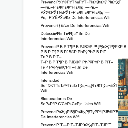
PrevenciРЎУ®РЎТ№РЎТ»РІвҖһвҖ“РІвҖқТ
—Рв„–РІвҖһвҖ“РІвҖқТ—Рв„–
РЎУ®РЎТ№РЎТ»РІвҖһвҖ“РІвҖқТ—
Рв„–Р’УЁРЎвҖҳ De Interferencias Wifi
Prevenciรƒยณn De Interferencias Wifi
DetecciвФЬ–ГвФђвФВn De
Interferencias Wifi
PrevenciР В Р Т¶Р В РЈВ®Р РҶРўвҖ“РўРҲР В
Р В Р Т¶Р В РЈВ®Р РҺРўРҺР В РІТ–
ТӣР В РІТ–
Т»Р В Р Т¶Р В РЈВ®Р РҺРўРҺР В РІТ–
ТӣР РҶРўвҖ“РІТ–ТЈn De
Interferencias Wifi
Intensidad
SeГѓЖ’Г†вЂ™ГѓвЂ Гўв‚¬в„ўГѓЖ’Гўв‚¬ЕЎГѓвЂљ
Wifi
Bloqueadores De
SeР»Р°Р С’СҺР»СҡРјв–’ales Wifi
PrevenciРвҖңР’В§РвҖҷРўТұРРҶРЈВ®Р’В¬n
De Interferencias Wifi
PrevenciР“Т—РІТ–ТЈР“вҖҷРІТ–ТЈР“Т