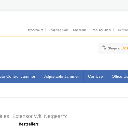
My Account
Shopping Cart
Checkout
Track My Order
Currenci
Shopcart:
$0.
te Control Jammer
Adjustable Jammer
Car Use
Office U
 es "Extensor Wifi Netgear"?