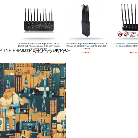
 Р Т¶Р РҶРЈВ®Р’В¬Р РҶРўвҖ“РўС–
Г‚В±al