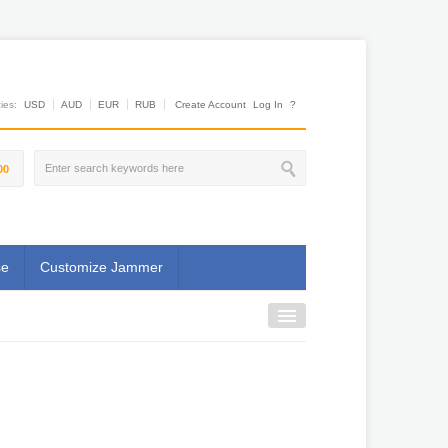
es:
USD
AUD
EUR
RUB
Create Account
Log In
?
00
se
Customize Jammer