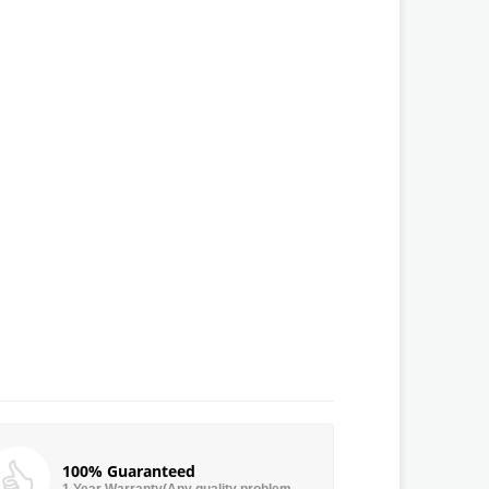
100% Guaranteed
1 Year Warranty(Any quality problem