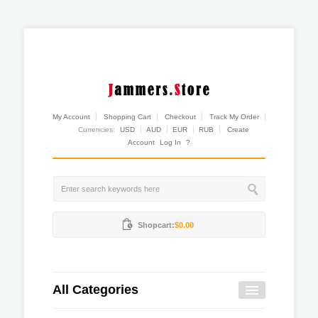
My Account
Shopping Cart
Checkout
Track My Order
Currencies:
USD
AUD
EUR
RUB
Create
Account
Log In
?
Shopcart:
$0.00
All Categories