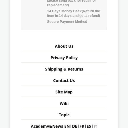
please send back for repair or
replacement)
14 Days Money Back(Return the
item in 14 days and get a refund)
Secure Payment Method
About Us
Privacy Policy
Shipping & Returns
Contact Us
Site Map
Wiki
Topic
Academy&News
EN
|
DE
|
FR
|
ES
|
IT