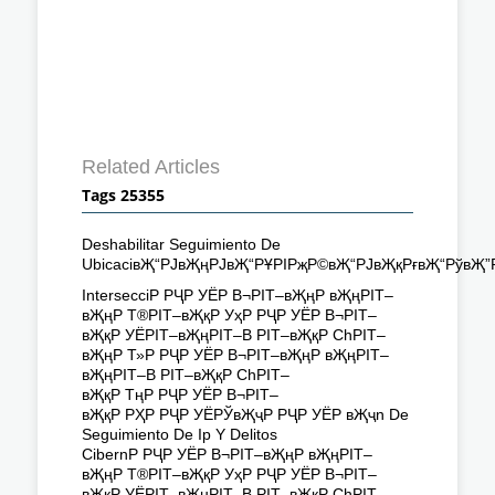
Related Articles
Tags 25355
Deshabilitar Seguimiento De
UbicaciвҖ“РЈвҖңРЈвҖ“РҰРІРҗР©вҖ“РЈвҖқРғвҖ“РўвҖ”
IntersecciР РҶР УЁР В¬РІТ–вҖңР вҖңРІТ–
вҖңР Т®РІТ–вҖқР УҳР РҶР УЁР В¬РІТ–
вҖқР УЁРІТ–вҖңРІТ–В РІТ–вҖқР СһРІТ–
вҖңР Т»Р РҶР УЁР В¬РІТ–вҖңР вҖңРІТ–
вҖңРІТ–В РІТ–вҖқР СһРІТ–
вҖқР ТңР РҶР УЁР В¬РІТ–
вҖқР РҲР РҶР УЁРЎвҖҷР РҶР УЁР вҖҷn De
Seguimiento De Ip Y Delitos
CibernР РҶР УЁР В¬РІТ–вҖңР вҖңРІТ–
вҖңР Т®РІТ–вҖқР УҳР РҶР УЁР В¬РІТ–
вҖқР УЁРІТ–вҖңРІТ–В РІТ–вҖқР СһРІТ–