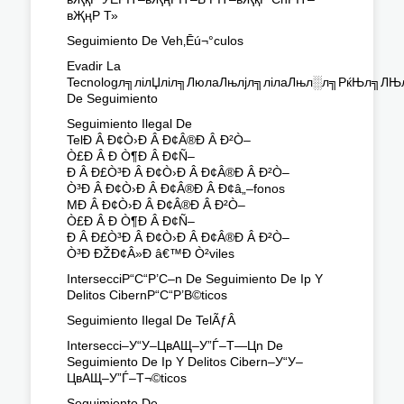
вҖңР Т»
Seguimiento De Veh‚Ēú¬°culos
Evadir La
Tecnologл╗лілЏліл╗ЛюлаЛњлјл╗лілаЛњл░л╗РќЊл╗Л
De Seguimiento
Seguimiento Ilegal De
TelÐ Â Ð¢Ò›Ð Â Ð¢Â®Ð Â Ð²Ò–
Ò£Ð Â Ð Ò¶Ð Â Ð¢Ñ–
Ð Â Ð£Ò³Ð Â Ð¢Ò›Ð Â Ð¢Â®Ð Â Ð²Ò–
Ò³Ð Â Ð¢Ò›Ð Â Ð¢Â®Ð Â Ð¢â„–fonos
MÐ Â Ð¢Ò›Ð Â Ð¢Â®Ð Â Ð²Ò–
Ò£Ð Â Ð Ò¶Ð Â Ð¢Ñ–
Ð Â Ð£Ò³Ð Â Ð¢Ò›Ð Â Ð¢Â®Ð Â Ð²Ò–
Ò³Ð ÐŽÐ¢Â»Ð â€™Ð Ò²viles
IntersecciР“С“Р’С–n De Seguimiento De Ip Y
Delitos CibernР“С“Р’В©ticos
Seguimiento Ilegal De TelÃƒÂ
Intersecci–У“У–ЦвАЩ–У”Ѓ–Т—Цn De
Seguimiento De Ip Y Delitos Cibern–У“У–
ЦвАЩ–У”Ѓ–Т¬©ticos
Seguimiento De