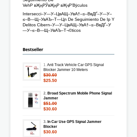
VehР вҖңРЎвҖңР вҖҷР’Вӯculos
Intersecci–У—У–ЦвАЩ–УвА†–≤–ВвДҐ–У—У–
≤–В—Щ–УвАЪ–Т—Цn De Seguimiento De Ip Y
Delitos Cibern–У—У–ЦвАЩ–УвА†–≤–ВвДҐ–У
—У–≤–В—Щ–УвАЪ–Т¬©ticos
Bestseller
1.
Anti Track Vehicle Car GPS Signal
Blocker Jammer 10 Meters
$30.60
$25.50
2.
Broad Spectrum Mobile Phone Signal
Jammer
$51.00
$30.60
3.
In Car Use GPS Signal Jammer
Blocker
$30.60