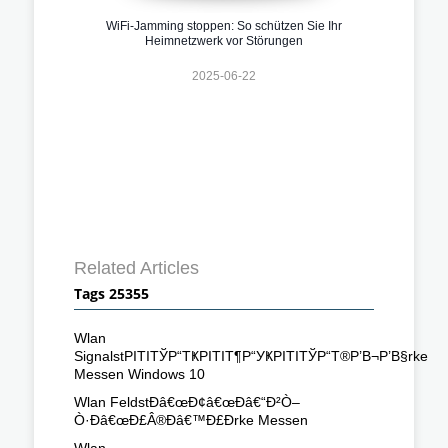
WiFi-Jamming stoppen: So schützen Sie Ihr
Heimnetzwerk vor Störungen
2025-06-22
Related Articles
Tags 25355
Wlan
SignalstРІТІТЎР“ТҜРІТІТ¶Р“УҜРІТІТЎР“Т®Р’В¬Р’В§rke
Messen Windows 10
Wlan FeldstÐâ€œÐ¢â€œÐâ€“Ð²Ò–
Ò·Ðâ€œÐ£Â®Ðâ€™Ð£Ðrke Messen
Wlan