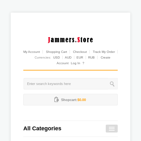
My Account
Shopping Cart
Checkout
Track My Order
Currencies:
USD
AUD
EUR
RUB
Create
Account
Log In
?
Shopcart:
$0.00
All Categories