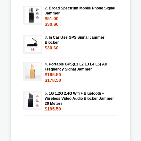
2.
Broad Spectrum Mobile Phone Signal
Jammer
$51.00
$30.60
3.
In Car Use GPS Signal Jammer
Blocker
$30.60
4.
Portable GPS(L1 L2 L3 L4 L5) All
Frequency Signal Jammer
$195.50
$178.50
5.
1G 1.2G 2.4G Wifi + Bluetooth +
Wireless Video Audio Blocker Jammer
20 Meters
$195.50