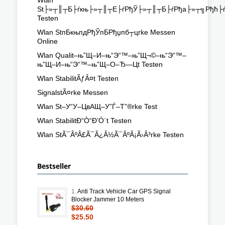
St├»┬║┬Б├ѓкњ├»┬║┬Е├ѓРђЎ├»┬║┬Б├ѓРђа├»┬╗Рђћ├ѓ
Testen
Wlan StпБкњпдРђЎпБРђџпб┬цrke Messen
Online
Wlan Qualit–њ”Щ–И–њ“Э“™–њ”Щ¬©–њ“Э“™–
њ”Щ–И–њ“Э“™–њ”Щ–О–Ђ—Цt Testen
Wlan StabilitÃƒÂ¤t Testen
SignalstÃ¤rke Messen
Wlan St–У“У–ЦвАЩ–У”Ѓ–Т”®rke Test
Wlan StabilitÐ“Ò“Ð’Ó¨t Testen
Wlan StÃ¯ÂºÂ£Ã¯Â¿Â½Ã¯ÂºÂ¡Ã›Â³rke Testen
Bestseller
1.
Anti Track Vehicle Car GPS Signal
Blocker Jammer 10 Meters
$30.60
$25.50