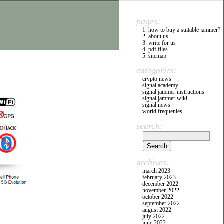
pages:
1. how to buy a suitable jammer?
2. about us
3. write for us
4. pdf files
5. sitemap
categories:
crypto news
signal academy
signal jammer instructions
signal jammer wiki
signal news
world frequenies
search:
archives:
march 2023
february 2023
december 2022
november 2022
october 2022
september 2022
august 2022
july 2022
june 2022