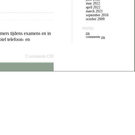
may 2022
april 2022
march 2021
september 2016
october 2009
meta:
mmers tijdens examens en in
rss
comments
rss
iel telefoon- en
Comments Off